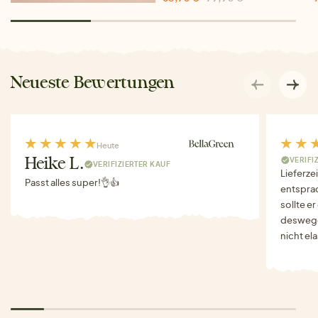
Neueste Bewertungen
Heute
VERIFI
Heike L.
VERIFIZIERTER KAUF
Lieferze
Passt alles super!👌👍
entspra
sollte e
deswegen
nicht el