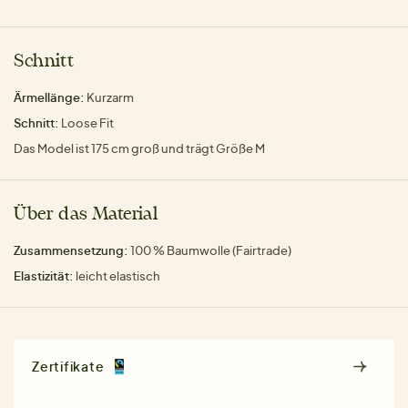
Schnitt
Ärmellänge:
Kurzarm
Schnitt:
Loose Fit
Das Model ist 175 cm groß und trägt Größe M
Über das Material
Zusammensetzung:
100 % Baumwolle (Fairtrade)
Elastizität:
leicht elastisch
Zertifikate