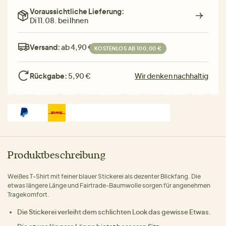
Voraussichtliche Lieferung:
Di 11.08. bei Ihnen
Versand:
ab 4,90 €
KOSTENLOS AB 100,00 €
Rückgabe:
5,90 €
Wir denken nachhaltig
Produktbeschreibung
Weißes T‑Shirt mit feiner blauer Stickerei als dezenter Blickfang. Die
etwas längere Länge und Fairtrade‑Baumwolle sorgen für angenehmen
Tragekomfort.
Die Stickerei verleiht dem schlichten Look das gewisse Etwas.