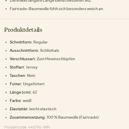
Die etwas längere Länge bietet besseren Sitz.
Fairtrade‑Baumwolle fühlt sich besonders weich an.
Produktdetails
Schnittform:
Regular
Ausschnittform:
Schlitzhals
Verschlussart:
Zum Hineinschlüpfen
Stoffart:
Jersey
Taschen:
Nein
Futter:
Ungefüttert
Länge (cm):
62
Farbe:
weiß
Elastizität:
leicht elastisch
Zusammensetzung:
100 % Baumwolle (Fairtrade)
Produktcode: 445790-WM