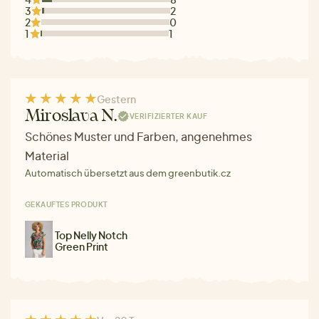
3
2
2
0
1
1
Gestern
Miroslava N.
VERIFIZIERTER KAUF
Schönes Muster und Farben, angenehmes
Material
Automatisch übersetzt aus dem greenbutik.cz
GEKAUFTES PRODUKT
Top Nelly Notch
Green Print