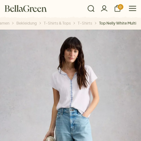
0
amen
Bekleidung
T-Shirts & Tops
T-Shirts
Top Nelly White Multi