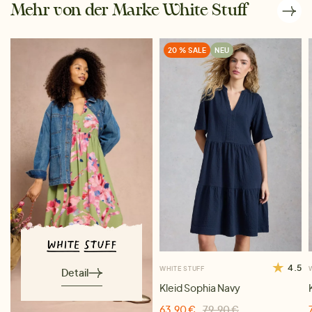
Mehr von der Marke White Stuff
20 % SALE
NEU
4.5
WHITE STUFF
Detail
Kleid Sophia Navy
63,90 €
79,90 €