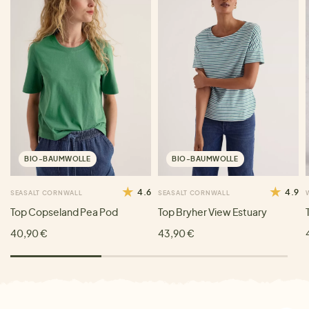
BIO-BAUMWOLLE
BIO-BAUMWOLLE
4.6
4.9
SEASALT CORNWALL
SEASALT CORNWALL
Top Copseland Pea Pod
Top Bryher View Estuary
40,90 €
43,90 €