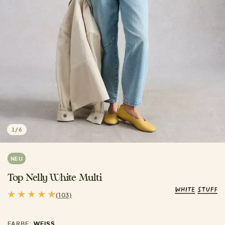
1
/
6
NEU
Top Nelly White Multi
(103)
FARBE:
WEISS