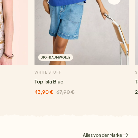
BIO-BAUMWOLLE
WHITE STUFF
S
Top Isla Blue
T
43,90 €
67,90 €
2
Alles von der Marke