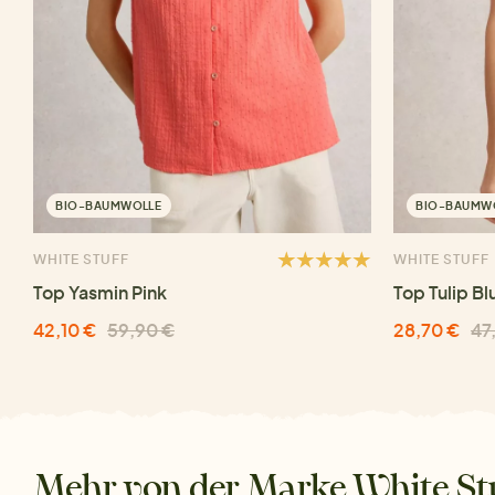
BIO-BAUMWOLLE
BIO-BAUMW
WHITE STUFF
WHITE STUFF
Top Yasmin Pink
Top Tulip Bl
42,10 €
59,90 €
28,70 €
47
Mehr von der Marke White St