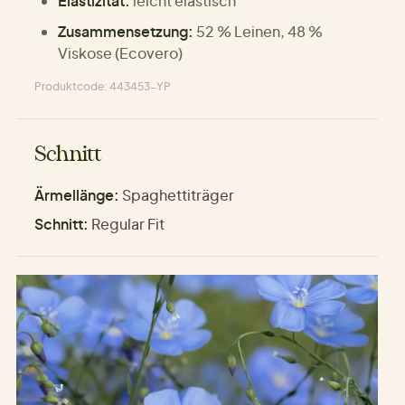
Elastizität:
leicht elastisch
Zusammensetzung:
52 % Leinen, 48 %
Viskose (Ecovero)
Produktcode: 443453-YP
Schnitt
Ärmellänge:
Spaghettiträger
Schnitt:
Regular Fit