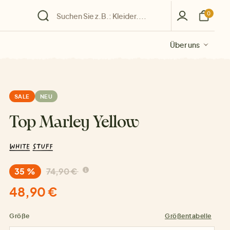
0
Über uns
Über uns
Über uns
Über uns
Über uns
SALE
NEU
Top Marley Yellow
35 %
74,90 €
48,90 €
Größe
Größentabelle