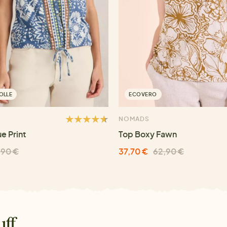
OLLE
ECOVERO
NOMADS
ue Print
Top Boxy Fawn
,90 €
37,70 €
62,90 €
uff