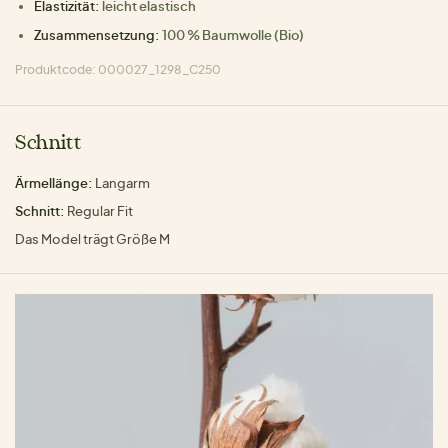
Elastizität:
leicht elastisch
Zusammensetzung:
100 % Baumwolle (Bio)
Produktcode: 000027_1298_C250
Schnitt
Ärmellänge:
Langarm
Schnitt:
Regular Fit
Das Model trägt Größe M