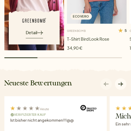
ECOVERO
5
GREENBOMB
Detail
T-Shirt Bird Look Rose
34,90 €
Neueste Bewertungen
Heute
VERIFIZIERTER KAUF
Miche
Ist bisher nicht angekommen!!!@@
Ein sehr