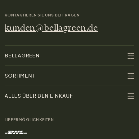
KONTAKTIEREN SIE UNS BEI FRAGEN
kunden@bellagreen.de
BELLAGREEN
Über uns
SORTIMENT
Nachhaltigkeit
Sale
ALLES ÜBER DEN EINKAUF
Materialien
Damen
Größenratgeber
Kontakt
LIEFERMÖGLICHKEITEN
Herren
Rücksendung der Ware
Marken
Wohnen