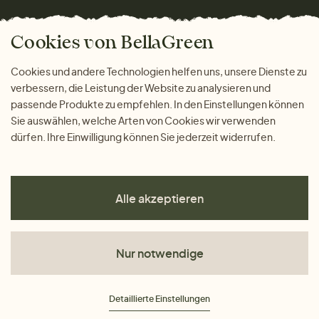
Versand und Zahlung
Das freundliche Magazin
Geschenke
Cookies von BellaGreen
Warum bei uns einkaufen
ZAHLUNGSMÖGLICHKEITEN
Cookies und andere Technologien helfen uns, unsere Dienste zu
verbessern, die Leistung der Website zu analysieren und
passende Produkte zu empfehlen. In den Einstellungen können
Sie auswählen, welche Arten von Cookies wir verwenden
dürfen. Ihre Einwilligung können Sie jederzeit widerrufen.
Alle akzeptieren
Nur notwendige
AGB
Detaillierte Einstellungen
Datenschutz
Impressum
Cookies