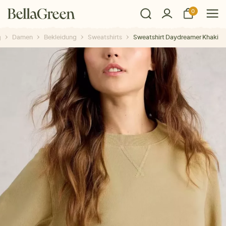
0
Damen
Bekleidung
Sweatshirts
Sweatshirt Daydreamer Khaki