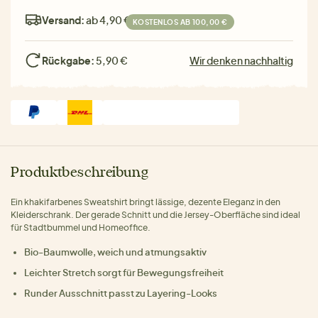
Versand:
ab 4,90 €
KOSTENLOS AB 100,00 €
Rückgabe:
5,90 €
Wir denken nachhaltig
Produktbeschreibung
Ein khakifarbenes Sweatshirt bringt lässige, dezente Eleganz in den
Kleiderschrank. Der gerade Schnitt und die Jersey-Oberfläche sind ideal
für Stadtbummel und Homeoffice.
Bio-Baumwolle, weich und atmungsaktiv
Leichter Stretch sorgt für Bewegungsfreiheit
Runder Ausschnitt passt zu Layering-Looks