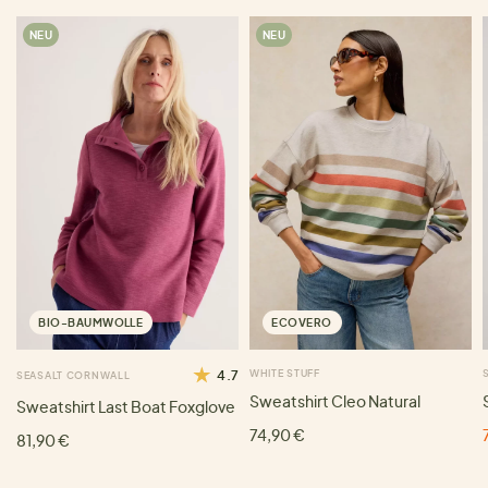
NEU
NEU
BIO-BAUMWOLLE
ECOVERO
4.7
WHITE STUFF
SEASALT CORNWALL
Sweatshirt Cleo Natural
Sweatshirt Last Boat Foxglove
74,90 €
81,90 €