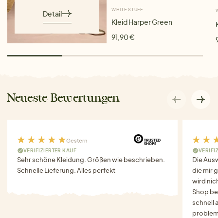
WHITE STUFF
Detail
Kleid Harper Green
91,90 €
Neueste Bewertungen
Gestern
VERIFIZIERTER KAUF
VERIFI
Sehr schöne Kleidung. Größen wie beschrieben.
Die Auswa
Schnelle Lieferung. Alles perfekt
die mir g
wird nich
Shop bes
schnell 
problem