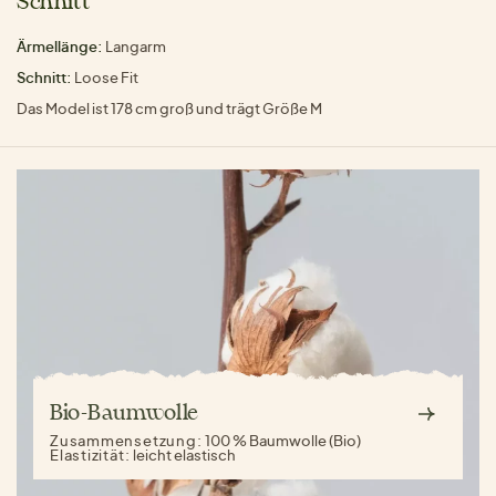
Schnitt
Ärmellänge:
Langarm
Schnitt:
Loose Fit
Das Model ist 178 cm groß und trägt Größe M
Bio-Baumwolle
Zusammensetzung:
100 % Baumwolle (Bio)
Elastizität:
leicht elastisch