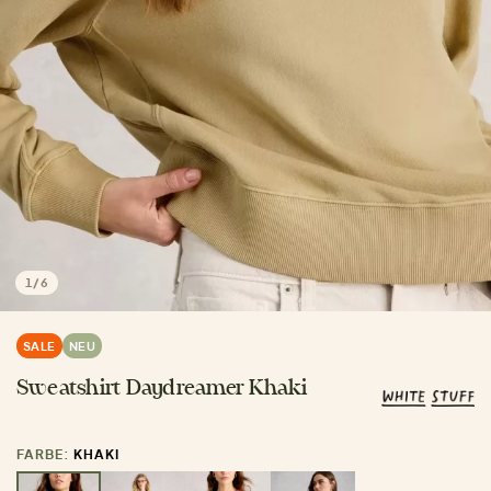
1
/
6
SALE
NEU
Sweatshirt Daydreamer Khaki
FARBE:
KHAKI