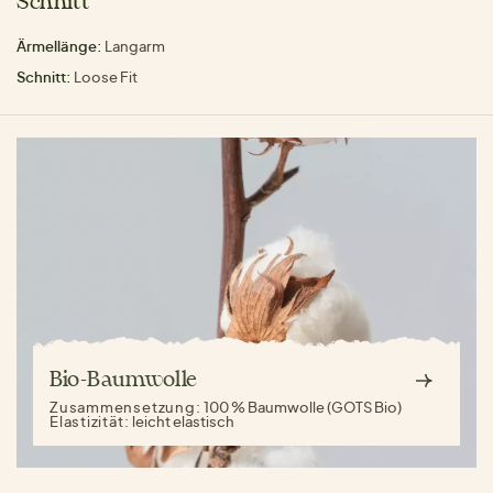
Schnitt
Ärmellänge:
Langarm
Schnitt:
Loose Fit
Bio-Baumwolle
Zusammensetzung:
100 % Baumwolle (GOTS Bio)
Elastizität:
leicht elastisch