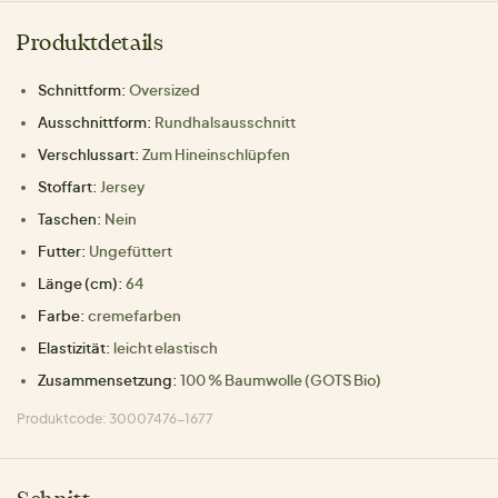
Produktdetails
Schnittform:
Oversized
Ausschnittform:
Rundhalsausschnitt
Verschlussart:
Zum Hineinschlüpfen
Stoffart:
Jersey
Taschen:
Nein
Futter:
Ungefüttert
Länge (cm):
64
Farbe:
cremefarben
Elastizität:
leicht elastisch
Zusammensetzung:
100 % Baumwolle (GOTS Bio)
Produktcode: 30007476-1677