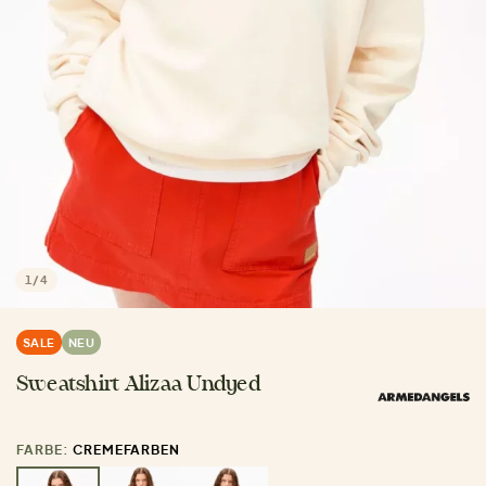
1
/
4
SALE
NEU
Sweatshirt Alizaa Undyed
FARBE:
CREMEFARBEN