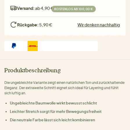
Versand:
ab 4,90 €
KOSTENLOS AB 100,00 €
Rückgabe:
5,90 €
Wir denken nachhaltig
Produktbeschreibung
Die ungebleichte Variante zeigt einen natürlichen Ton und zurückhaltende
Eleganz. Der extraweite Schnitt eignet sich ideal für Layering und fühlt
sich luftig an.
Ungebleichte Baumwolle wirkt bewusst schlicht
Leichter Stretch sorgt für mehr Bewegungsfreiheit
Die neutrale Farbe lässt sich leicht kombinieren