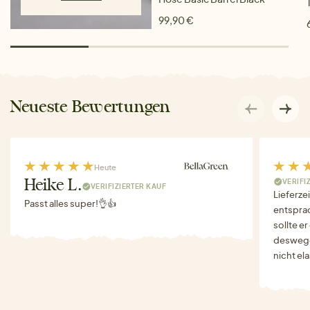
99,90 €
Neueste Bewertungen
Heute
VERIFI
Heike L.
VERIFIZIERTER KAUF
Lieferze
Passt alles super!👌👍
entspra
sollte e
deswegen
nicht el