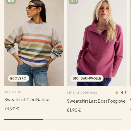
NEU
NEU
ECOVERO
BIO-BAUMWOLLE
WHITE STUFF
4.7
SEASALT CORNWALL
Sweatshirt Cleo Natural
Sweatshirt Last Boat Foxglove
74,90 €
81,90 €