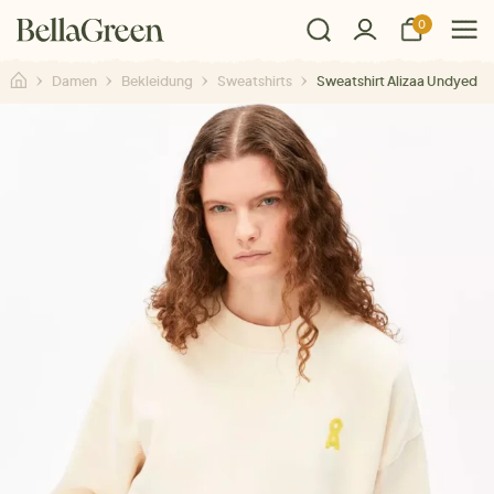
0
Damen
Bekleidung
Sweatshirts
Sweatshirt Alizaa Undyed