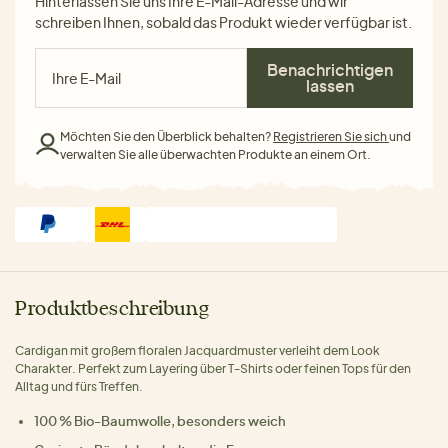
Hinterlassen Sie uns Ihre E-Mail-Adresse und wir
schreiben Ihnen, sobald das Produkt wieder verfügbar ist.
Benachrichtigen
lassen
Möchten Sie den Überblick behalten?
Registrieren Sie sich
und
verwalten Sie alle überwachten Produkte an einem Ort.
Produktbeschreibung
Cardigan mit großem floralen Jacquardmuster verleiht dem Look
Charakter. Perfekt zum Layering über T-Shirts oder feinen Tops für den
Alltag und fürs Treffen.
100 % Bio-Baumwolle, besonders weich