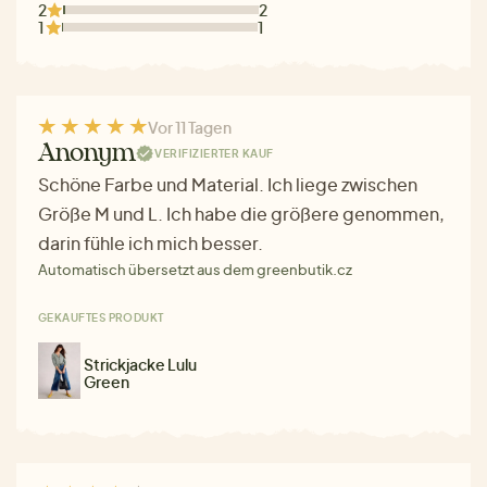
2
2
1
1
Vor 11 Tagen
Anonym
VERIFIZIERTER KAUF
Schöne Farbe und Material. Ich liege zwischen
Größe M und L. Ich habe die größere genommen,
darin fühle ich mich besser.
Automatisch übersetzt aus dem greenbutik.cz
GEKAUFTES PRODUKT
Strickjacke Lulu
Green