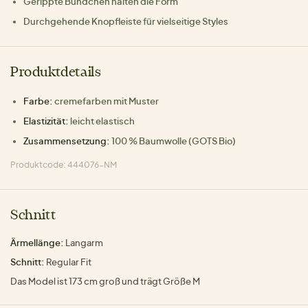
Gerippte Bündchen halten die Form
Durchgehende Knopfleiste für vielseitige Styles
Produktdetails
Farbe:
cremefarben mit Muster
Elastizität:
leicht elastisch
Zusammensetzung:
100 % Baumwolle (GOTS Bio)
Produktcode: 444076-NM
Schnitt
Ärmellänge:
Langarm
Schnitt:
Regular Fit
Das Model ist 173 cm groß und trägt Größe M