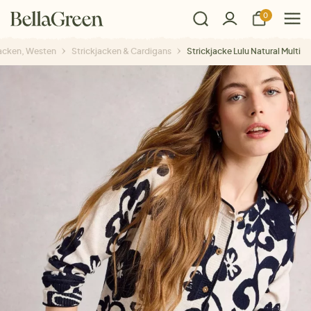
0
jacken, Westen
Strickjacken & Cardigans
Strickjacke Lulu Natural Multi