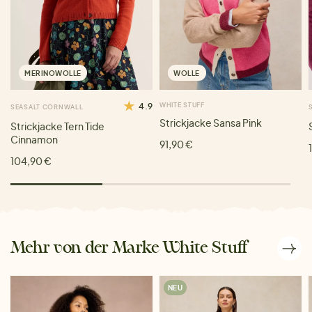
MERINOWOLLE
WOLLE
4.9
WHITE STUFF
SEASALT CORNWALL
Strickjacke Sansa Pink
Strickjacke Tern Tide
Cinnamon
91,90 €
104,90 €
Mehr von der Marke White Stuff
NEU