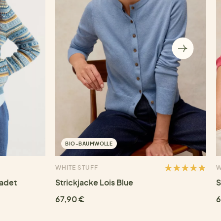
BIO-BAUMWOLLE
WHITE STUFF
W
Cadet
Strickjacke Lois Blue
S
67,90 €
6