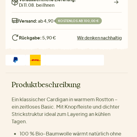
Di 11.08. bei Ihnen
Versand:
ab 4,90 €
KOSTENLOS AB 100,00 €
Rückgabe:
5,90 €
Wir denken nachhaltig
Produktbeschreibung
Ein klassischer Cardigan in warmem Rostton –
ein zeitloses Basic. Mit Knopfleiste und dichter
Strickstruktur ideal zum Layering an kühlen
Tagen.
100 % Bio-Baumwolle wärmt natürlich ohne