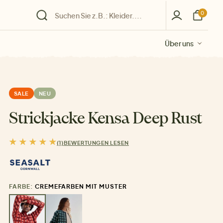
0
Über uns
Über uns
Über uns
Über uns
Über uns
SALE
NEU
Strickjacke Kensa Deep Rust
(1)
BEWERTUNGEN LESEN
FARBE:
CREMEFARBEN MIT MUSTER