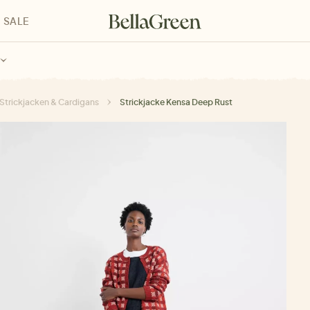
SALE
enke für Kinder
Geschenke für alle
Geschenkgutscheine
Strickjacken & Cardigans
Strickjacke Kensa Deep Rust