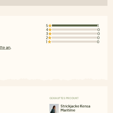
5
1
4
0
3
0
2
0
1
0
tte an
.
GEKAUFTES PRODUKT
Strickjacke Kensa
Maritime