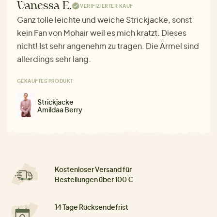
Vanessa E.
VERIFIZIERTER KAUF
Ganz tolle leichte und weiche Strickjacke, sonst
kein Fan von Mohair weil es mich kratzt. Dieses
nicht! Ist sehr angenehm zu tragen. Die Ärmel sind
allerdings sehr lang.
GEKAUFTES PRODUKT
Strickjacke
Amildaa Berry
Kostenloser Versand für
Bestellungen über 100 €
14 Tage Rücksendefrist