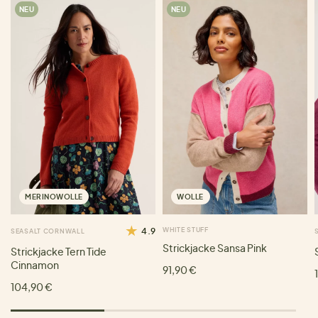
NEU
NEU
MERINOWOLLE
WOLLE
4.9
WHITE STUFF
SEASALT CORNWALL
Strickjacke Sansa Pink
Strickjacke Tern Tide
Cinnamon
91,90 €
104,90 €