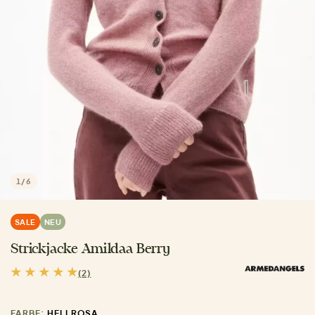
1
/
6
SALE
NEU
Strickjacke Amildaa Berry
(2)
FARBE:
HELLROSA