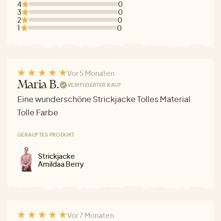
4
0
3
0
2
0
1
0
Vor 5 Monaten
Maria B.
VERIFIZIERTER KAUF
Eine wunderschöne Strickjacke Tolles Material
Tolle Farbe
GEKAUFTES PRODUKT
Strickjacke
Amildaa Berry
Vor 7 Monaten