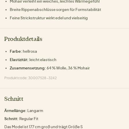
Mohair verleiht ein weiches, leichtes Wärmegefühl
Breite Rippenabschlüsse sorgen für Formstabilität
Feine Strickstruktur wirkt edel und vielseitig
Produktdetails
Farbe:
hellrosa
Elastizität:
leicht elastisch
Zusammensetzung:
64 % Wolle, 36 % Mohair
Produktcode: 30007528-3242
Schnitt
Ärmellänge:
Langarm
Schnitt:
Regular Fit
Das Model ist 177 cm groß und trägt Größe S