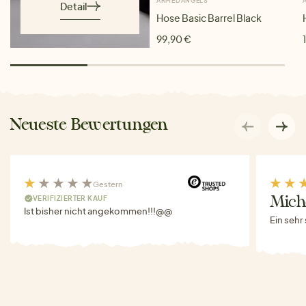
ARMEDANGELS
Detail
Hose Basic Barrel Black
99,90 €
Neueste Bewertungen
Gestern
VERIFIZIERTER KAUF
Miche
Ist bisher nicht angekommen!!!@@
Ein sehr