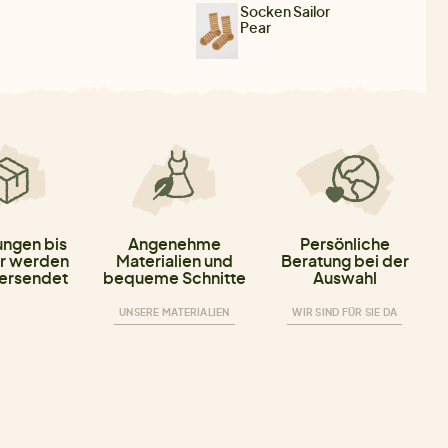
Socken Sailor
Pear
ungen bis
Angenehme
Persönliche
r werden
Materialien und
Beratung bei der
versendet
bequeme Schnitte
Auswahl
UNSERE MATERIALIEN
WIR SIND FÜR SIE DA