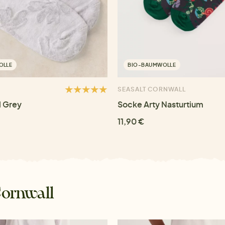
OLLE
BIO-BAUMWOLLE
SEASALT CORNWALL
l Grey
Socke Arty Nasturtium
11,90 €
Cornwall