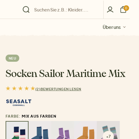
0
Über uns
Über uns
Über uns
Über uns
Über uns
NEU
Socken Sailor Maritime Mix
(2)
BEWERTUNGEN LESEN
FARBE:
MIX AUS FARBEN
+7