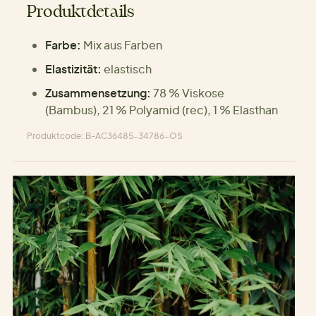
Produktdetails
Farbe:
Mix aus Farben
Elastizität:
elastisch
Zusammensetzung:
78 % Viskose
(Bambus), 21 % Polyamid (rec), 1 % Elasthan
Produktcode: B-AC36485-34786-OS