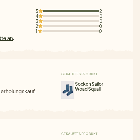
5
2
4
0
3
0
2
0
1
0
tte an
.
GEKAUFTES PRODUKT
Socken Sailor
Woad Squall
erholungskauf.
GEKAUFTES PRODUKT