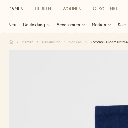
DAMEN
HERREN
WOHNEN
GESCHENKE
Neu
Herren Neu
Kategorien
Geschenke für Frauen
Sale Damen
Bekleidung
Bekleidung
Marken
Sale Herren
Accessoires
Geschenke für Männer
Sale
Marken
Marken
Sale
Gesch
Sale
Damen
Bekleidung
Socken
Socken Sailor Maritime