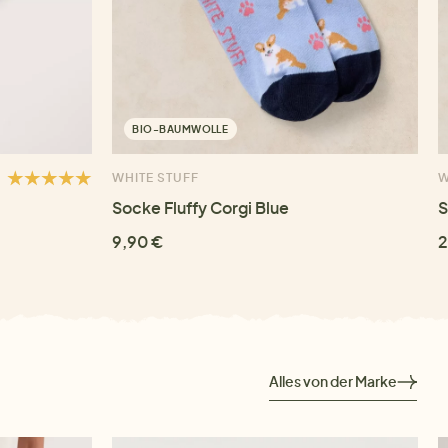
BIO-BAUMWOLLE
WHITE STUFF
W
Socke Fluffy Corgi Blue
S
9,90 €
2
Alles von der Marke