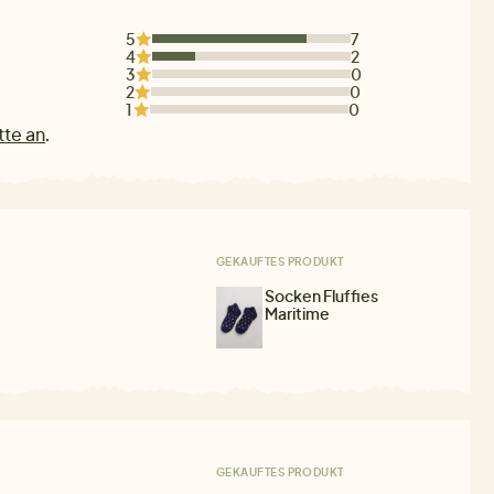
5
7
4
2
3
0
2
0
1
0
tte an
.
GEKAUFTES PRODUKT
Socken Fluffies
Maritime
GEKAUFTES PRODUKT