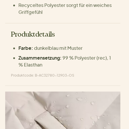
Recyceltes Polyester sorgt für ein weiches
Griffgefühl
Produktdetails
Farbe:
dunkelblau mit Muster
Zusammensetzung:
99 % Polyester (rec), 1
% Elasthan
Produktcode: B-AC32780-12903-OS