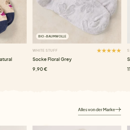
BIO-BAUMWOLLE
WHITE STUFF
S
atural
Socke Floral Grey
S
9,90 €
1
Alles von der Marke