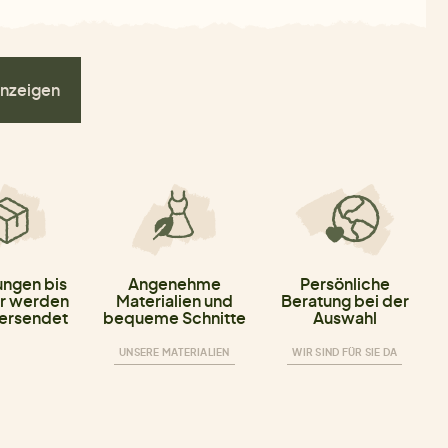
nzeigen
ungen bis
Angenehme
Persönliche
r werden
Materialien und
Beratung bei der
versendet
bequeme Schnitte
Auswahl
UNSERE MATERIALIEN
WIR SIND FÜR SIE DA