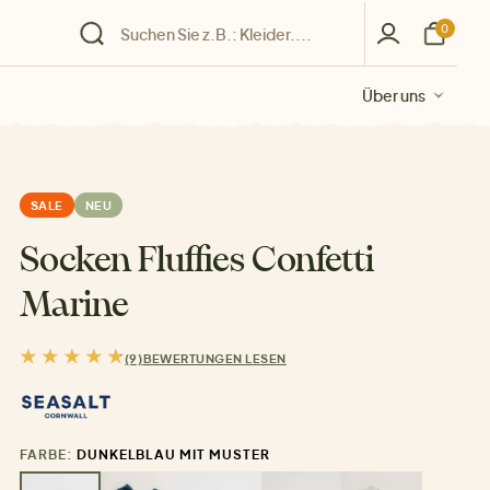
0
Über uns
Über uns
Über uns
Über uns
Über uns
SALE
NEU
Socken Fluffies Confetti
Marine
(9)
BEWERTUNGEN LESEN
FARBE:
DUNKELBLAU MIT MUSTER