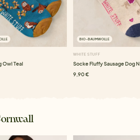
OLLE
BIO-BAUMWOLLE
WHITE STUFF
g Owl Teal
Socke Fluffy Sausage Dog N
9,90 €
Cornwall