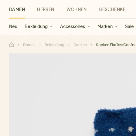
DAMEN
HERREN
WOHNEN
GESCHENKE
Neu
Herren Neu
Kategorien
Geschenke für Frauen
Sale Damen
Bekleidung
Bekleidung
Marken
Sale Herren
Accessoires
Geschenke für Männer
Sale
Marken
Marken
Sale
Gesch
Sale
Damen
Bekleidung
Socken
Socken Fluffies Confet