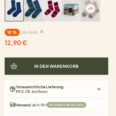
+11
19 %
15,90 €
12,90 €
IN DEN WARENKORB
Voraussichtliche Lieferung:
Mi 12.08. bei Ihnen
Versand:
ab 4,90 €
KOSTENLOS AB 100,00 €