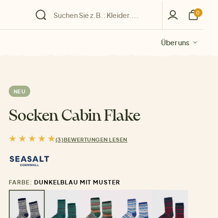
0
Über uns
Über uns
Über uns
Über uns
Über uns
NEU
Socken Cabin Flake
(3)
BEWERTUNGEN LESEN
FARBE:
DUNKELBLAU MIT MUSTER