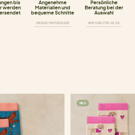
ungen bis
Angenehme
Persönliche
r werden
Materialien und
Beratung bei der
versendet
bequeme Schnitte
Auswahl
UNSERE MATERIALIEN
WIR SIND FÜR SIE DA
NEU