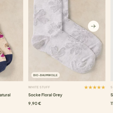
BIO-BAUMWOLLE
WHITE STUFF
S
atural
Socke Floral Grey
S
9,90 €
1