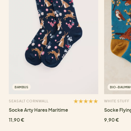
BAMBUS
BIO-BAUMW
SEASALT CORNWALL
WHITE STUFF
Socke Arty Hares Maritime
Socke Flyin
11,90 €
9,90 €