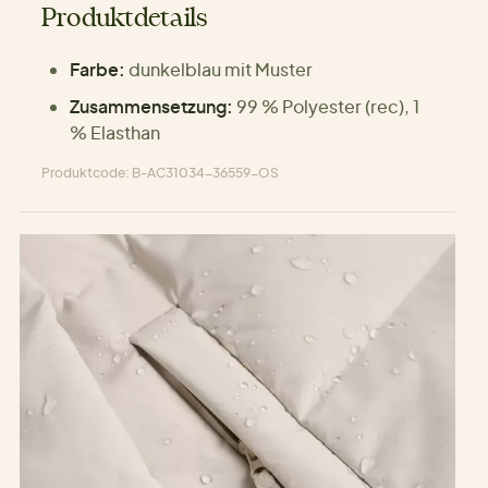
Produktdetails
Farbe:
dunkelblau mit Muster
Zusammensetzung:
99 % Polyester (rec), 1
% Elasthan
Produktcode: B-AC31034-36559-OS