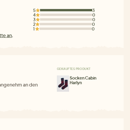
5
3
4
0
3
0
2
0
1
0
tte an
.
GEKAUFTES PRODUKT
Socken Cabin
Harlyn
 angenehm an den