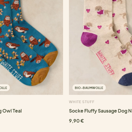
OLLE
BIO-BAUMWOLLE
WHITE STUFF
g Owl Teal
Socke Fluffy Sausage Dog N
9,90 €