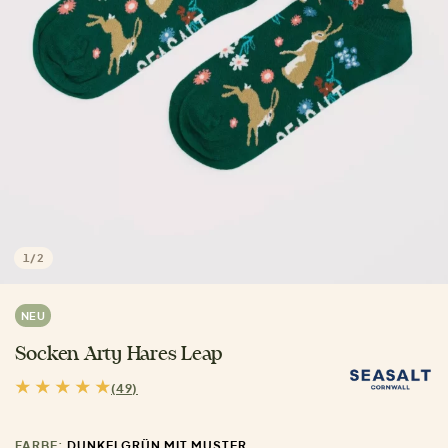
1
/
2
NEU
Socken Arty Hares Leap
(49)
FARBE:
DUNKELGRÜN MIT MUSTER