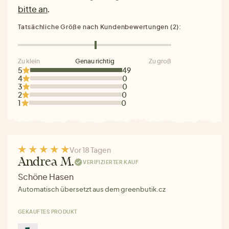
bitte an
.
Tatsächliche Größe nach Kundenbewertungen (2):
Zu klein
Genau richtig
Zu groß
5
49
4
0
3
0
2
0
1
0
Vor 18 Tagen
Andrea M.
VERIFIZIERTER KAUF
Schöne Hasen
Automatisch übersetzt aus dem greenbutik.cz
GEKAUFTES PRODUKT