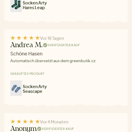
Socken Arty
Hares Leap
Vor 18 Tagen
Andrea M.
VERIFIZIERTER KAUF
Schöne Hasen
Automatisch übersetzt aus dem greenbutik.cz
GEKAUFTES PRODUKT
Socken Arty
Seascape
Vor 4 Monaten
Anonym
VERIFIZIERTER KAUF