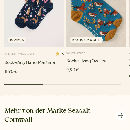
BAMBUS
BIO-BAUMWOLLE
5
WHITE STUFF
SEASALT CORNWALL
Socke Flying Owl Teal
Socke Arty Hares Maritime
9,90 €
11,90 €
Mehr von der Marke Seasalt
Cornwall