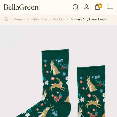
0
Damen
Bekleidung
Socken
Socken Arty Hares Leap