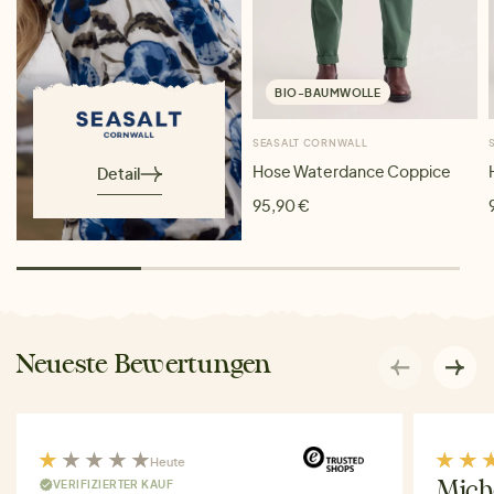
BIO-BAUMWOLLE
SEASALT CORNWALL
Hose Waterdance Coppice
Detail
95,90 €
Neueste Bewertungen
Heute
VERIFIZIERTER KAUF
Miche