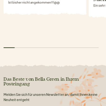
Ist bisher nicht angekommen!!!@@
Ein sehr
Das Beste von Bella Green in Ihrem
Posteingang
Melden Sie sich für unseren Newsletter an, damit Ihnen keine
Neuheit entgeht