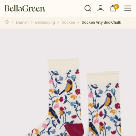
0
Damen
Bekleidung
Socken
Socken Arty Bird Chalk