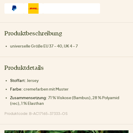
Produktbeschreibung
universelle Größe EU 37 – 40, UK 4 – 7
Produktdetails
Stoffart:
Jersey
Farbe:
cremefarben mit Muster
Zusammensetzung:
71 % Viskose (Bambus), 28 % Polyamid
(rec), 1 % Elasthan
Produktcode: B-AC17165-37333-OS