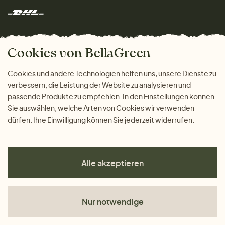
Rücksendung der Ware
Marken
Wohnen
Versand und Zahlung
Das freundliche Magazin
Geschenke
Cookies von BellaGreen
Warum bei uns einkaufen
ZAHLUNGSMÖGLICHKEITEN
Cookies und andere Technologien helfen uns, unsere Dienste zu
verbessern, die Leistung der Website zu analysieren und
passende Produkte zu empfehlen. In den Einstellungen können
Sie auswählen, welche Arten von Cookies wir verwenden
dürfen. Ihre Einwilligung können Sie jederzeit widerrufen.
Alle akzeptieren
Nur notwendige
AGB