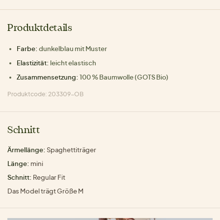
Produktdetails
Farbe:
dunkelblau mit Muster
Elastizität:
leicht elastisch
Zusammensetzung:
100 % Baumwolle (GOTS Bio)
Produktcode: 203309-OB
Schnitt
Ärmellänge:
Spaghettiträger
Länge:
mini
Schnitt:
Regular Fit
Das Model trägt Größe M