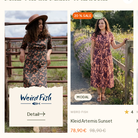
20 % SALE
NEU
MODAL
4
WEIRD FISH
Detail
Kleid Artemis Sunset
78,90 €
98,90 €