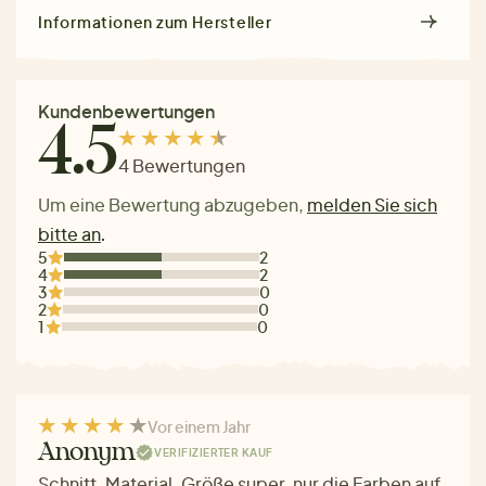
Informationen zum Hersteller
Kundenbewertungen
4.5
4 Bewertungen
Um eine Bewertung abzugeben,
melden Sie sich
bitte an
.
5
2
4
2
3
0
2
0
1
0
Vor einem Jahr
Anonym
VERIFIZIERTER KAUF
Schnitt, Material, Größe super, nur die Farben auf