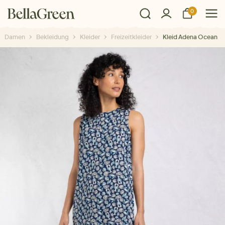
0
Damen
Bekleidung
Kleider
Freizeitkleider
Kleid Adena Ocean