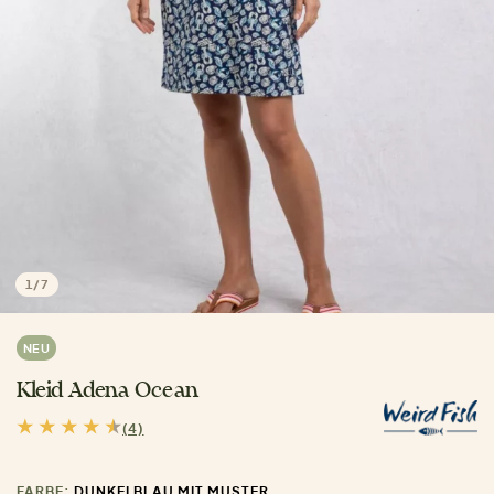
1
/
7
NEU
Kleid Adena Ocean
(4)
FARBE:
DUNKELBLAU MIT MUSTER