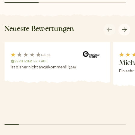
Neueste Bewertungen
Heute
VERIFIZIERTER KAUF
Miche
Ist bisher nicht angekommen!!!@@
Ein sehr