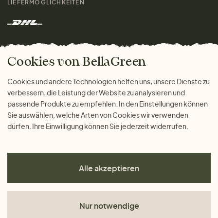
LIEFERMÖGLICHKEITEN
Herren
Rücksendung der Ware
Marken
Wohnen
Versand und Zahlung
Das freundliche Magazin
Geschenke
Cookies von BellaGreen
Warum bei uns einkaufen
ZAHLUNGSMÖGLICHKEITEN
Cookies und andere Technologien helfen uns, unsere Dienste zu
verbessern, die Leistung der Website zu analysieren und
passende Produkte zu empfehlen. In den Einstellungen können
Sie auswählen, welche Arten von Cookies wir verwenden
dürfen. Ihre Einwilligung können Sie jederzeit widerrufen.
Alle akzeptieren
Nur notwendige