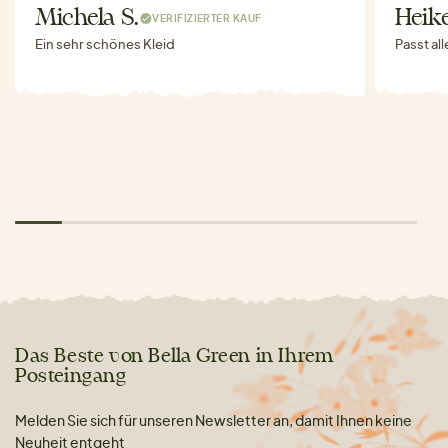
Michela S.
Heike
VERIFIZIERTER KAUF
Ein sehr schönes Kleid
Passt al
Das Beste von Bella Green in Ihrem
Posteingang
Melden Sie sich für unseren Newsletter an, damit Ihnen keine
Neuheit entgeht