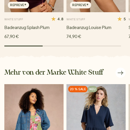
REPREVE®
REPREVE®
4.8
5
WHITE STUFF
WHITE STUFF
Badeanzug Splash Plum
Badeanzug Louise Plum
67,90 €
74,90 €
Mehr von der Marke White Stuff
20 % SALE
NEU