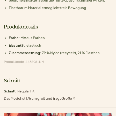
Seitliche Einsätze lassen die Hüfte optisch schmaler wirken.
Elasthan im Material ermöglicht freie Bewegung.
Produktdetails
Farbe:
Mix aus Farben
Elastizität:
elastisch
Zusammensetzung:
79 % Nylon (recycelt), 21 % Elasthan
Produktcode: 443898-NM
Schnitt
Schnitt:
Regular Fit
Das Model ist 175 cm groß und trägt Größe M