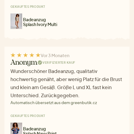
GEKAUFTES PRODUKT
Badeanzug
Splash Ivory Multi
Vor 3 Monaten
Anonym
VERIFIZIERTER KAUF
Wunderschöner Badeanzug, qualitativ
hochwertig genäht, aber wenig Platz für die Brust
und klein am Gesäß. Größe L und XL fast kein
Unterschied. Zurückgegeben.
Automatisch übersetzt aus dem greenbutik.cz
GEKAUFTES PRODUKT
Badeanzug
Splash Navy Print