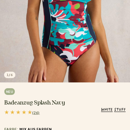
1
/
6
NEU
Badeanzug Splash Navy
(26)
FARBE:
MIX AUS FARBEN