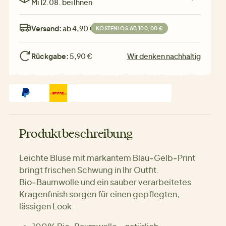
Mi 12.08. bei Ihnen
Versand:
ab 4,90 €
KOSTENLOS AB 100,00 €
Rückgabe:
5,90 €
Wir denken nachhaltig
Produktbeschreibung
Leichte Bluse mit markantem Blau‑Gelb‑Print
bringt frischen Schwung in Ihr Outfit.
Bio‑Baumwolle und ein sauber verarbeitetes
Kragenfinish sorgen für einen gepflegten,
lässigen Look.