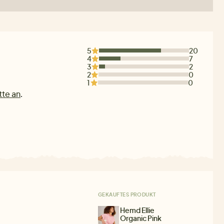
5
20
4
7
3
2
2
0
1
0
tte an
.
GEKAUFTES PRODUKT
Hemd Ellie
Organic Pink