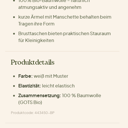
100% Bio‑Baumwolle – natürlich
atmungsaktiv und angenehm
kurze Ärmel mit Manschette behalten beim
Tragen ihre Form
Brusttaschen bieten praktischen Stauraum
für Kleinigkeiten
Produktdetails
Farbe:
weiß mit Muster
Elastizität:
leicht elastisch
Zusammensetzung:
100 % Baumwolle
(GOTS Bio)
Produktcode: 443450-BP