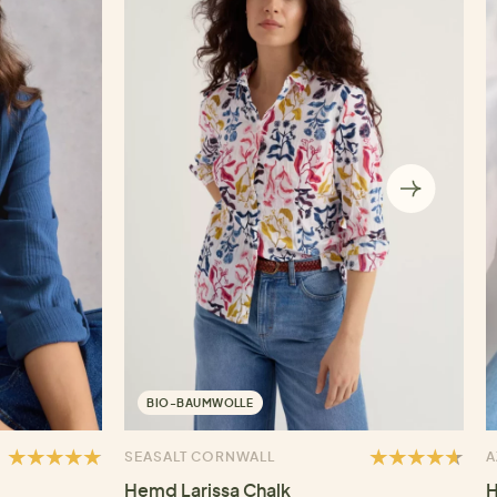
BIO-BAUMWOLLE
SEASALT CORNWALL
A
Hemd Larissa Chalk
H