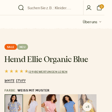
0
Über uns
Über uns
Über uns
Über uns
Über uns
SALE
NEU
Hemd Ellie Organic Blue
(29)
BEWERTUNGEN LESEN
FARBE:
WEISS MIT MUSTER
+5