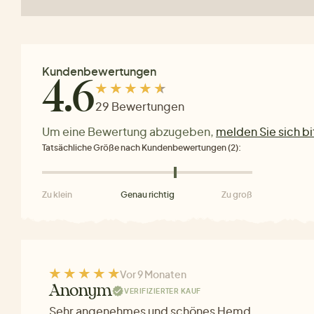
Kundenbewertungen
4.6
29 Bewertungen
Um eine Bewertung abzugeben,
melden Sie sich bi
Tatsächliche Größe nach Kundenbewertungen (2):
Zu klein
Genau richtig
Zu groß
Vor 9 Monaten
Anonym
VERIFIZIERTER KAUF
Sehr angenehmes und schönes Hemd.