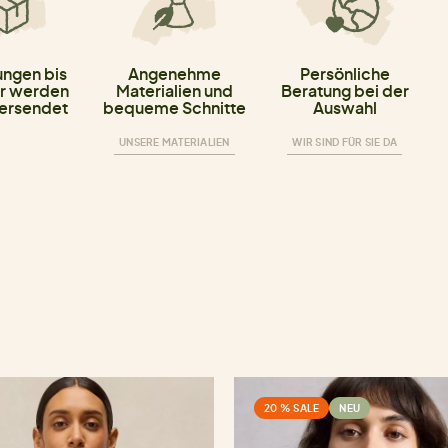
ungen bis
Angenehme
Persönliche
r werden
Materialien und
Beratung bei der
versendet
bequeme Schnitte
Auswahl
UNSERE MATERIALIEN
WIR SIND FÜR SIE DA
20 % SALE
NEU