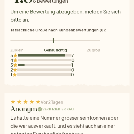
8 Bewertungen
Um eine Bewertung abzugeben,
melden Sie sich
bitte an
.
Tatsächliche Größe nach Kundenbewertungen (8):
Zu klein
Genau richtig
Zu groß
5
7
4
0
3
1
2
0
1
0
Vor 2 Tagen
Anonym
VERIFIZIERTER KAUF
Es hätte eine Nummer grösser sein können aber
die war ausverkauft, und es sieht auch an einer
betagten Frau herrlich frech aus.