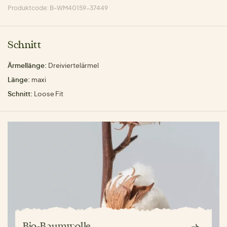
Produktcode: B-WM40159-37449
Schnitt
Ärmellänge:
Dreiviertelärmel
Länge:
maxi
Schnitt:
Loose Fit
Bio-Baumwolle