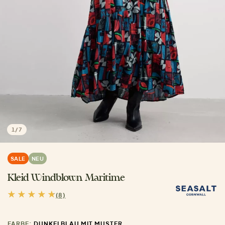
1
/
7
SALE
NEU
Kleid Windblown Maritime
(8)
FARBE:
DUNKELBLAU MIT MUSTER