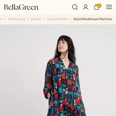
0
en
Bekleidung
Kleider
Freizeitkleider
Kleid Windblown Maritime