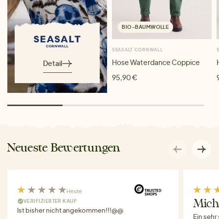
BIO-BAUMWOLLE
SEASALT CORNWALL
Hose Waterdance Coppice
Detail
95,90 €
Neueste Bewertungen
Heute
VERIFIZIERTER KAUF
Miche
Ist bisher nicht angekommen!!!@@
Ein sehr