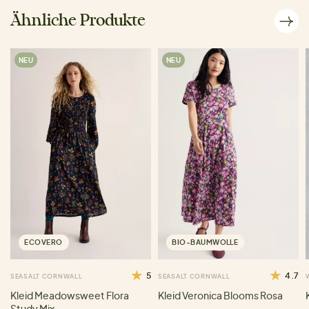
Ähnliche Produkte
NEU
NEU
ECOVERO
BIO-BAUMWOLLE
5
4.7
SEASALT CORNWALL
SEASALT CORNWALL
Kleid Meadowsweet Flora
Kleid Veronica Blooms Rosa
Study Mix