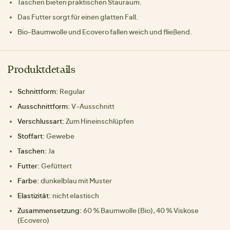
Taschen bieten praktischen Stauraum.
Das Futter sorgt für einen glatten Fall.
Bio-Baumwolle und Ecovero fallen weich und fließend.
Produktdetails
Schnittform:
Regular
Ausschnittform:
V-Ausschnitt
Verschlussart:
Zum Hineinschlüpfen
Stoffart:
Gewebe
Taschen:
Ja
Futter:
Gefüttert
Farbe:
dunkelblau mit Muster
Elastizität:
nicht elastisch
Zusammensetzung:
60 % Baumwolle (Bio), 40 % Viskose
(Ecovero)