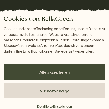
Wohnen
Versand und Zahlung
Das freundliche Magazin
Geschenke
Cookies von BellaGreen
Warum bei uns einkaufen
ZAHLUNGSMÖGLICHKEITEN
Cookies und andere Technologien helfen uns, unsere Dienste zu
verbessern, die Leistung der Website zu analysieren und
passende Produkte zu empfehlen. In den Einstellungen können
Sie auswählen, welche Arten von Cookies wir verwenden
dürfen. Ihre Einwilligung können Sie jederzeit widerrufen.
Alle akzeptieren
Nur notwendige
AGB
Detaillierte Einstellungen
Datenschutz
Impressum
Cookies