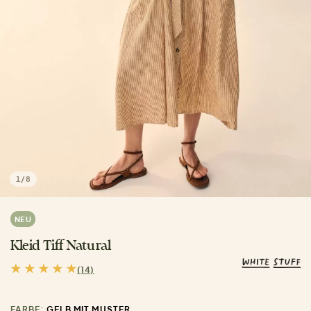
1
/
8
NEU
Kleid Tiff Natural
(14)
FARBE:
GELB MIT MUSTER