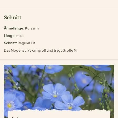
Schnitt
Ärmellänge:
Kurzarm
Länge:
midi
Schnitt:
Regular Fit
Das Model ist 175 cm groß und trägt Größe M