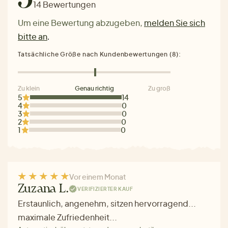
14 Bewertungen
Um eine Bewertung abzugeben,
melden Sie sich
bitte an
.
Tatsächliche Größe nach Kundenbewertungen (8):
Zu klein
Genau richtig
Zu groß
5
14
4
0
3
0
2
0
1
0
Vor einem Monat
Zuzana L.
VERIFIZIERTER KAUF
Erstaunlich, angenehm, sitzen hervorragend...
maximale Zufriedenheit...