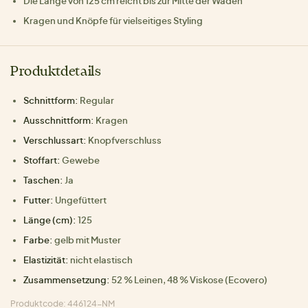
Die Länge von 125 cm reicht bis zur Mitte der Waden
Kragen und Knöpfe für vielseitiges Styling
Produktdetails
Schnittform:
Regular
Ausschnittform:
Kragen
Verschlussart:
Knopfverschluss
Stoffart:
Gewebe
Taschen:
Ja
Futter:
Ungefüttert
Länge (cm):
125
Farbe:
gelb mit Muster
Elastizität:
nicht elastisch
Zusammensetzung:
52 % Leinen, 48 % Viskose (Ecovero)
Produktcode: 446124-NM