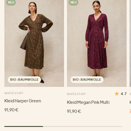
NEU
NEU
BIO-BAUMWOLLE
BIO-BAUMWOLLE
WHITE STUFF
4.7
WHITE STUFF
Kleid Harper Green
Kleid Megan Pink Multi
91,90 €
91,90 €