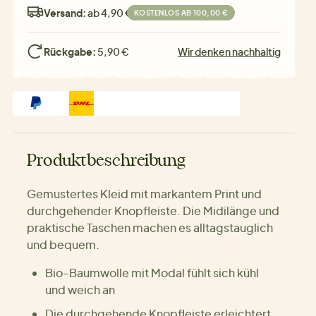
Versand:
ab 4,90 €
KOSTENLOS AB 100,00 €
Rückgabe:
5,90 €
Wir denken nachhaltig
Produktbeschreibung
Gemustertes Kleid mit markantem Print und
durchgehender Knopfleiste. Die Midilänge und
praktische Taschen machen es alltagstauglich
und bequem.
Bio-Baumwolle mit Modal fühlt sich kühl
und weich an
Die durchgehende Knopfleiste erleichtert