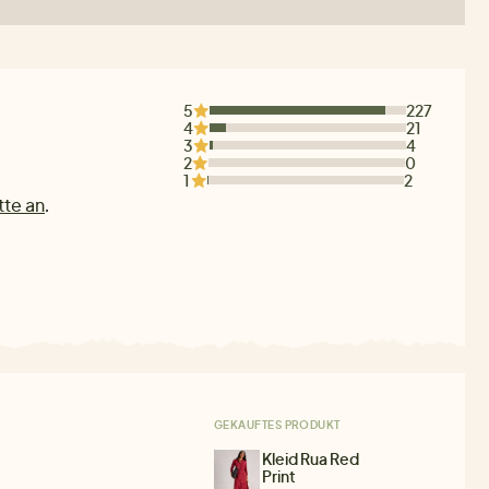
5
227
4
21
3
4
2
0
1
2
tte an
.
GEKAUFTES PRODUKT
Kleid Rua Red
Print