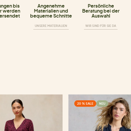
ungen bis
Angenehme
Persönliche
r werden
Materialien und
Beratung bei der
versendet
bequeme Schnitte
Auswahl
UNSERE MATERIALIEN
WIR SIND FÜR SIE DA
20 % SALE
NEU