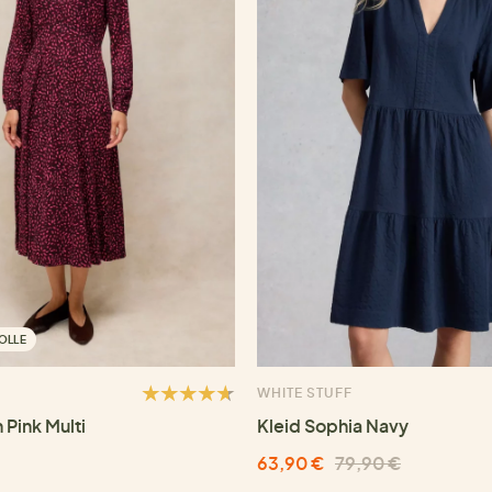
OLLE
WHITE STUFF
 Pink Multi
Kleid Sophia Navy
63,90 €
79,90 €