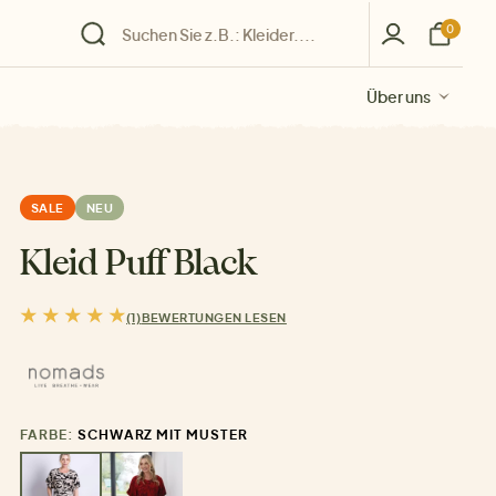
0
Über uns
Über uns
Über uns
Über uns
Über uns
SALE
NEU
Kleid Puff Black
(1)
BEWERTUNGEN LESEN
FARBE:
SCHWARZ MIT MUSTER