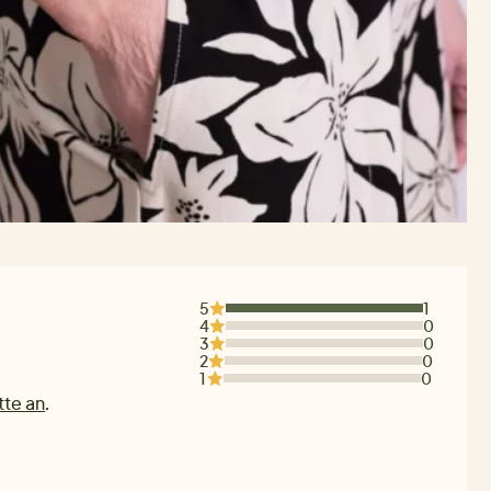
5
1
4
0
3
0
2
0
1
0
tte an
.