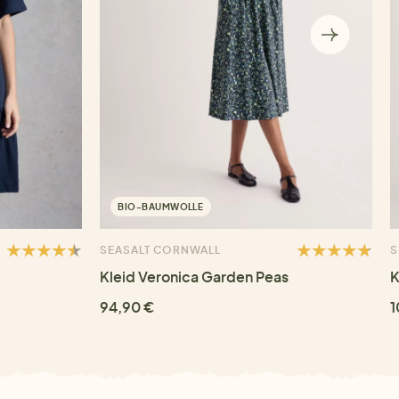
BIO-BAUMWOLLE
SEASALT CORNWALL
S
Kleid Veronica Garden Peas
K
94,90 €
1