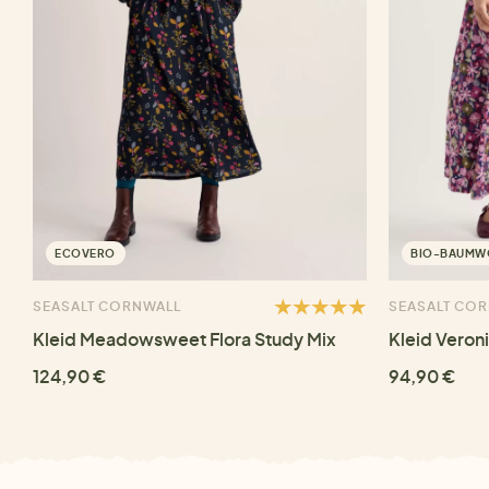
ECOVERO
BIO-BAUMW
SEASALT CORNWALL
SEASALT CO
Kleid Meadowsweet Flora Study Mix
Kleid Veron
124,90 €
94,90 €