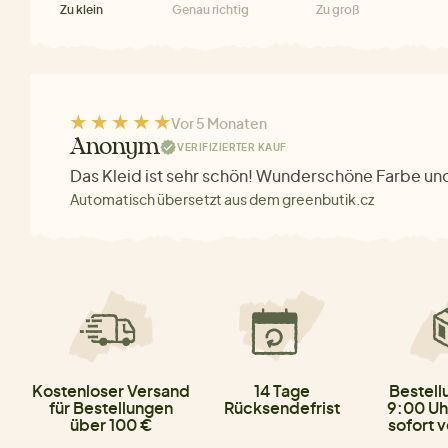
Zu klein
Genau richtig
Zu groß
Vor 5 Monaten
Anonym
VERIFIZIERTER KAUF
Das Kleid ist sehr schön! Wunderschöne Farbe und
Automatisch übersetzt aus dem greenbutik.cz
Kostenloser Versand
14 Tage
Bestell
für Bestellungen
Rücksendefrist
9:00 Uh
über 100 €
sofort 