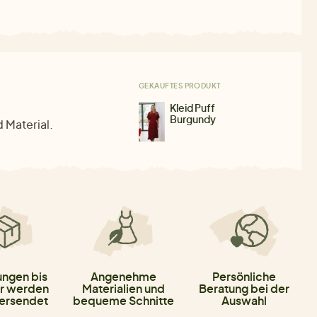
GEKAUFTES PRODUKT
Kleid Puff
Burgundy
 Material.
ungen bis
Angenehme
Persönliche
r werden
Materialien und
Beratung bei der
versendet
bequeme Schnitte
Auswahl