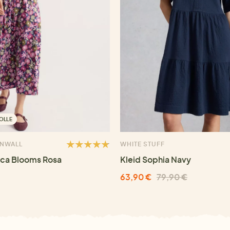
OLLE
RNWALL
WHITE STUFF
ica Blooms Rosa
Kleid Sophia Navy
63,90 €
79,90 €