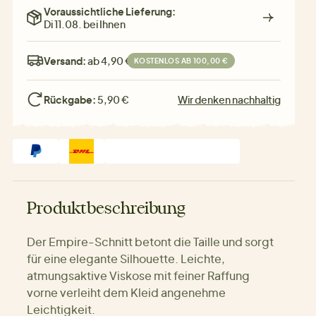
Voraussichtliche Lieferung:
Di 11.08. bei Ihnen
Versand:
ab 4,90 €
KOSTENLOS AB 100,00 €
Rückgabe:
5,90 €
Wir denken nachhaltig
Produktbeschreibung
Der Empire-Schnitt betont die Taille und sorgt
für eine elegante Silhouette. Leichte,
atmungsaktive Viskose mit feiner Raffung
vorne verleiht dem Kleid angenehme
Leichtigkeit.