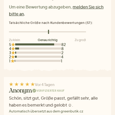
Um eine Bewertung abzugeben,
melden Sie sich
bitte an
.
Tatsächliche Größe nach Kundenbewertungen (57):
Zu klein
Genau richtig
Zu groß
5
82
4
8
3
2
2
4
1
1
Vor 4 Tagen
Anonym
VERIFIZIERTER KAUF
Schön, sitzt gut, Größe passt, gefällt sehr, alle
haben es bemerkt und gelobt ☺.
Automatisch übersetzt aus dem greenbutik.cz