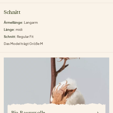
Schnitt
Ärmellänge:
Langarm
Länge:
midi
Schnitt:
Regular Fit
Das Model trägt Größe M