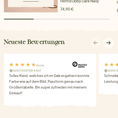
Hemd Libby Dark Navy
74,90 €
Neueste Bewertungen
Heute
VERIFIZIERTER KAUF
VERIFI
Tolles Kleid, welches ich im Sale ergattern konnte.
Schnell
Farbe wie auf dem Bild, Passform genau nach
Leistung
Größentabelle. Bin super zufrieden mit meinem
Einkauf!