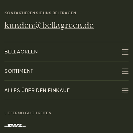
KONTAKTIEREN SIE UNS BEI FRAGEN
kunden@bellagreen.de
BELLAGREEN
Über uns
SORTIMENT
Nachhaltigkeit
Sale
ALLES ÜBER DEN EINKAUF
Materialien
Damen
Größenratgeber
Kontakt
LIEFERMÖGLICHKEITEN
Herren
Rücksendung der Ware
Marken
Wohnen