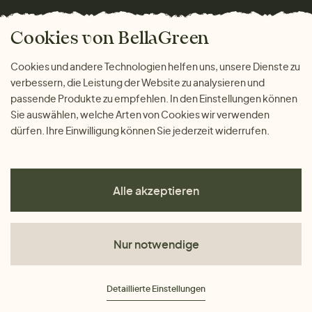
Versand und Zahlung
Das freundliche Magazin
Geschenke
Cookies von BellaGreen
Warum bei uns einkaufen
ZAHLUNGSMÖGLICHKEITEN
Cookies und andere Technologien helfen uns, unsere Dienste zu
verbessern, die Leistung der Website zu analysieren und
passende Produkte zu empfehlen. In den Einstellungen können
Sie auswählen, welche Arten von Cookies wir verwenden
dürfen. Ihre Einwilligung können Sie jederzeit widerrufen.
Alle akzeptieren
Nur notwendige
AGB
Detaillierte Einstellungen
Datenschutz
Impressum
Cookies