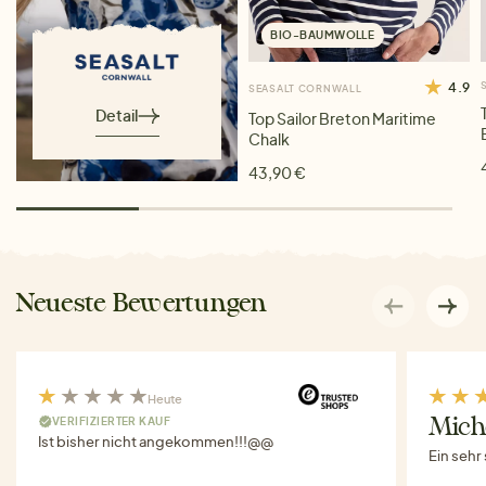
BIO-BAUMWOLLE
4.9
SEASALT CORNWALL
Detail
Top Sailor Breton Maritime
Chalk
43,90 €
Neueste Bewertungen
Heute
VERIFIZIERTER KAUF
Miche
Ist bisher nicht angekommen!!!@@
Ein sehr