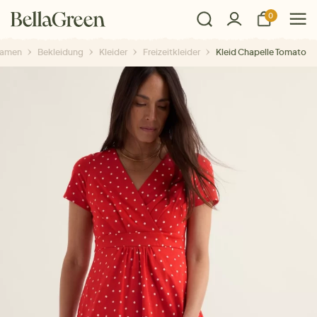
0
amen
Bekleidung
Kleider
Freizeitkleider
Kleid Chapelle Tomato