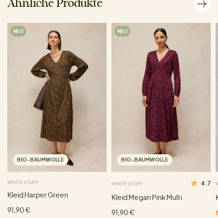
Ähnliche Produkte
NEU
NEU
BIO-BAUMWOLLE
BIO-BAUMWOLLE
WHITE STUFF
4.7
WHITE STUFF
Kleid Harper Green
Kleid Megan Pink Multi
91,90 €
91,90 €