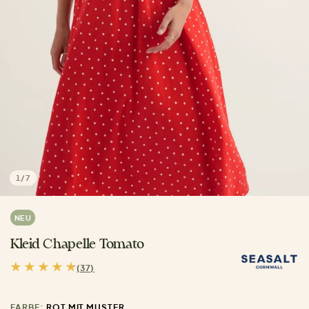
1
/
7
NEU
Kleid Chapelle Tomato
(37)
FARBE:
ROT MIT MUSTER