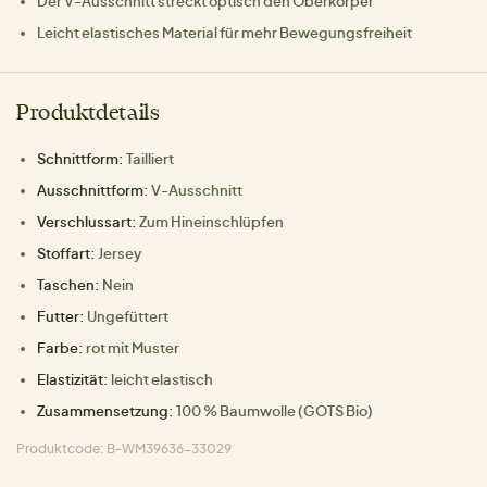
Der V-Ausschnitt streckt optisch den Oberkörper
Leicht elastisches Material für mehr Bewegungsfreiheit
Produktdetails
Schnittform:
Tailliert
Ausschnittform:
V-Ausschnitt
Verschlussart:
Zum Hineinschlüpfen
Stoffart:
Jersey
Taschen:
Nein
Futter:
Ungefüttert
Farbe:
rot mit Muster
Elastizität:
leicht elastisch
Zusammensetzung:
100 % Baumwolle (GOTS Bio)
Produktcode: B-WM39636-33029