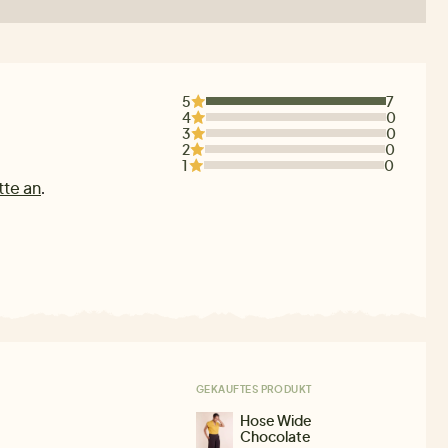
5
7
4
0
3
0
2
0
1
0
tte an
.
GEKAUFTES PRODUKT
Hose Wide
Chocolate