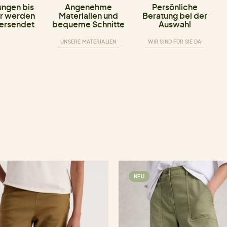
ungen bis
Angenehme
Persönliche
r werden
Materialien und
Beratung bei der
versendet
bequeme Schnitte
Auswahl
UNSERE MATERIALIEN
WIR SIND FÜR SIE DA
NEU