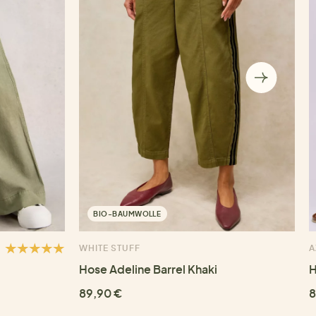
BIO-BAUMWOLLE
WHITE STUFF
A
Hose Adeline Barrel Khaki
H
89,90 €
8