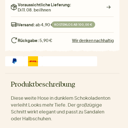
Voraussichtliche Lieferung:
Di 11.08. bei Ihnen
Versand:
ab 4,90 €
KOSTENLOS AB 100,00 €
Rückgabe:
5,90 €
Wir denken nachhaltig
Produktbeschreibung
Diese weite Hose in dunklem Schokoladenton
verleiht Looks mehr Tiefe. Der großzügige
Schnitt wirkt elegant und passt zu Sandalen
oder Halbschuhen.