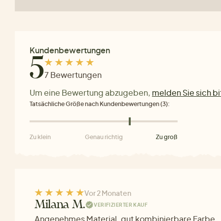
Kundenbewertungen
5
7 Bewertungen
Um eine Bewertung abzugeben,
melden Sie sich bi
Tatsächliche Größe nach Kundenbewertungen (3):
Zu klein
Genau richtig
Zu groß
Vor 2 Monaten
Milana M.
VERIFIZIERTER KAUF
Angenehmes Material, gut kombinierbare Farbe.