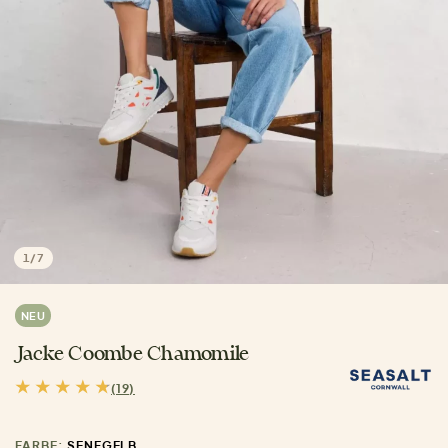
1
/
7
NEU
Jacke Coombe Chamomile
(19)
FARBE:
SENFGELB