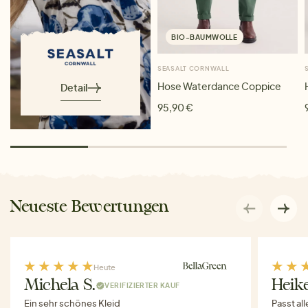
BIO-BAUMWOLLE
SEASALT CORNWALL
Hose Waterdance Coppice
Detail
95,90 €
Neueste Bewertungen
Heute
Michela S.
Heike
VERIFIZIERTER KAUF
Ein sehr schönes Kleid
Passt al