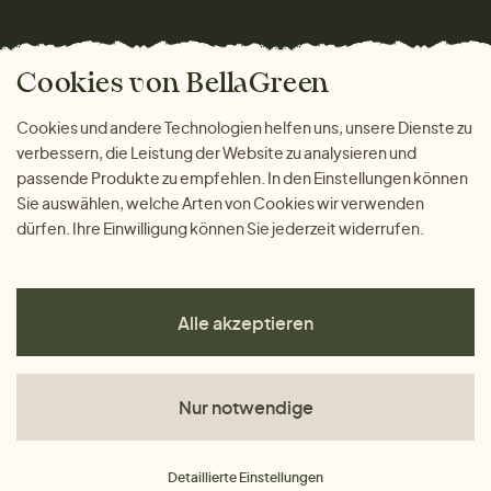
Wohnen
Versand und Zahlung
Das freundliche Magazin
Geschenke
Cookies von BellaGreen
Warum bei uns einkaufen
ZAHLUNGSMÖGLICHKEITEN
Cookies und andere Technologien helfen uns, unsere Dienste zu
verbessern, die Leistung der Website zu analysieren und
passende Produkte zu empfehlen. In den Einstellungen können
Sie auswählen, welche Arten von Cookies wir verwenden
dürfen. Ihre Einwilligung können Sie jederzeit widerrufen.
Alle akzeptieren
Nur notwendige
AGB
Detaillierte Einstellungen
Datenschutz
Impressum
Cookies