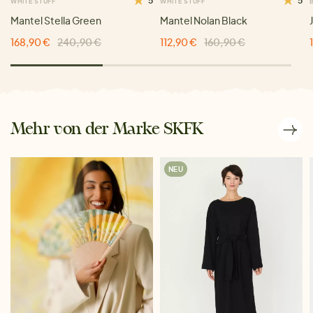
5
5
WHITE STUFF
WHITE STUFF
Mantel Stella Green
Mantel Nolan Black
168,90 €
240,90 €
112,90 €
160,90 €
Mehr von der Marke SKFK
NEU