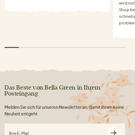
wird nich
Shop bes
schnell 
problem
Das Beste von Bella Green in Ihrem
Posteingang
Melden Sie sich für unseren Newsletter an, damit Ihnen keine
Neuheit entgeht
Ihre E-Mail