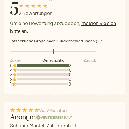
5
2 Bewertungen
Um eine Bewertung abzugeben,
melden Sie sich
bitte an
.
Tatsächliche Größe nach Kundenbewertungen (2):
Zu klein
Genau richtig
Zu groß
5
2
4
0
3
0
2
0
1
0
Vor 9 Monaten
Anonym
VERIFIZIERTER KAUF
Schöner Mantel, Zufriedenheit