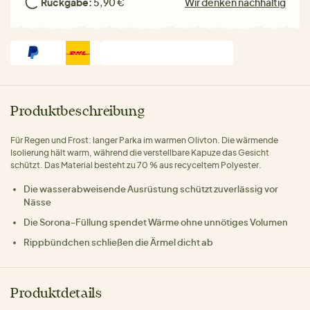
Rückgabe:
5,90 €
Wir denken nachhaltig
Produktbeschreibung
Für Regen und Frost: langer Parka im warmen Olivton. Die wärmende
Isolierung hält warm, während die verstellbare Kapuze das Gesicht
schützt. Das Material besteht zu 70 % aus recyceltem Polyester.
Die wasserabweisende Ausrüstung schützt zuverlässig vor
Nässe
Die Sorona-Füllung spendet Wärme ohne unnötiges Volumen
Rippbündchen schließen die Ärmel dicht ab
Produktdetails