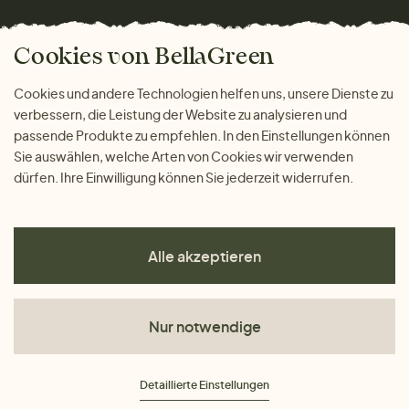
Versand und Zahlung
Das freundliche Magazin
Geschenke
Cookies von BellaGreen
Warum bei uns einkaufen
ZAHLUNGSMÖGLICHKEITEN
Cookies und andere Technologien helfen uns, unsere Dienste zu
verbessern, die Leistung der Website zu analysieren und
passende Produkte zu empfehlen. In den Einstellungen können
Sie auswählen, welche Arten von Cookies wir verwenden
dürfen. Ihre Einwilligung können Sie jederzeit widerrufen.
Alle akzeptieren
Nur notwendige
AGB
Detaillierte Einstellungen
Datenschutz
Impressum
Cookies