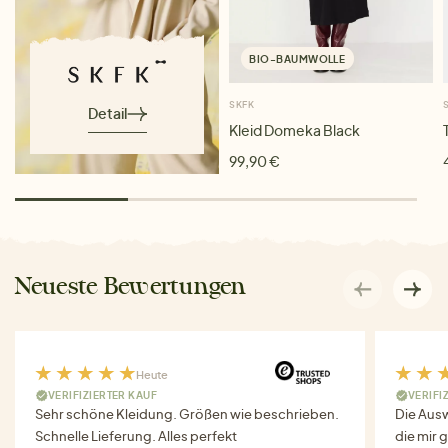
BIO-BAUMWOLLE
SKFK
Detail
Kleid Domeka Black
99,90 €
Neueste Bewertungen
Heute
VERIFIZIERTER KAUF
VERIFI
Sehr schöne Kleidung. Größen wie beschrieben.
Die Auswa
Schnelle Lieferung. Alles perfekt
die mir g