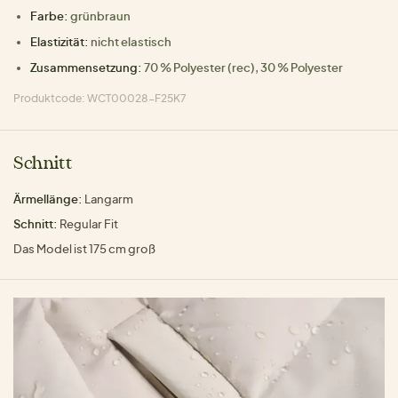
Farbe:
grünbraun
Elastizität:
nicht elastisch
Zusammensetzung:
70 % Polyester (rec), 30 % Polyester
Produktcode: WCT00028-F25K7
Schnitt
Ärmellänge:
Langarm
Schnitt:
Regular Fit
Das Model ist 175 cm groß