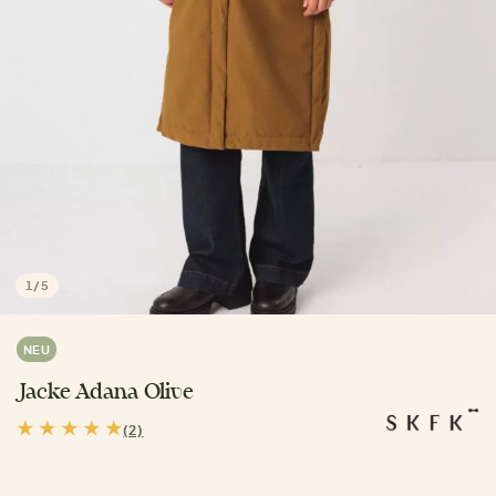
1
/
5
NEU
Jacke Adana Olive
(2)