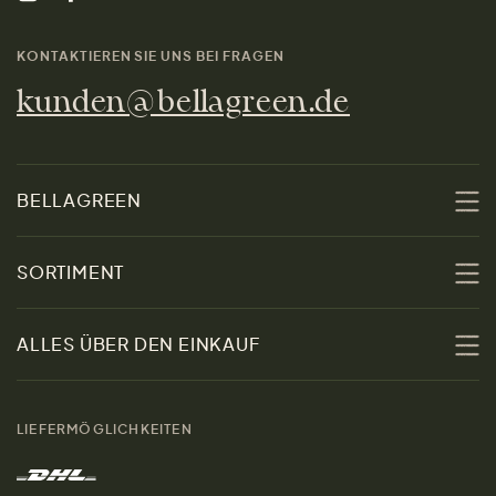
KONTAKTIEREN SIE UNS BEI FRAGEN
kunden@bellagreen.de
BELLAGREEN
Über uns
SORTIMENT
Nachhaltigkeit
Sale
ALLES ÜBER DEN EINKAUF
Materialien
Damen
Größenratgeber
Kontakt
LIEFERMÖGLICHKEITEN
Herren
Rücksendung der Ware
Marken
Wohnen