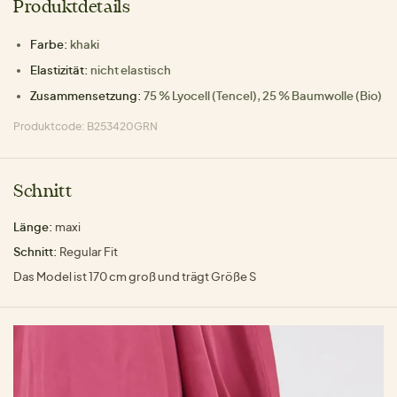
Produktdetails
Farbe:
khaki
Elastizität:
nicht elastisch
Zusammensetzung:
75 % Lyocell (Tencel), 25 % Baumwolle (Bio)
Produktcode: B253420GRN
Schnitt
Länge:
maxi
Schnitt:
Regular Fit
Das Model ist 170 cm groß und trägt Größe S