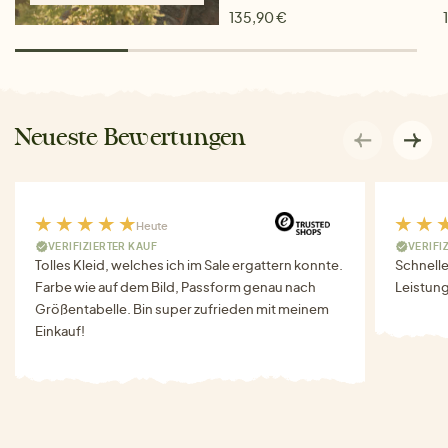
135,90 €
Neueste Bewertungen
Heute
VERIFIZIERTER KAUF
VERIFI
Tolles Kleid, welches ich im Sale ergattern konnte.
Schnell
Farbe wie auf dem Bild, Passform genau nach
Leistung
Größentabelle. Bin super zufrieden mit meinem
Einkauf!