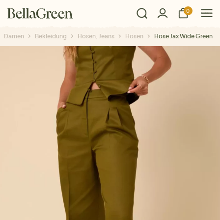
0
Damen
Bekleidung
Hosen, Jeans
Hosen
Hose Jax Wide Green