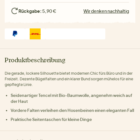
Rückgabe:
5,90 €
Wir denken nachhaltig
Produktbeschreibung
Die gerade, lockere Silhouette bietet modernen Chic fürs Büro und in der
Freizeit. Dezente Bügelfalten und ein klarer Bund sorgen mühelos für eine
gepflegte Linie.
Seidenartiger Tencel mit Bio-Baumwolle, angenehm weich auf
der Haut
Vordere Falten verleihen den Hosenbeinen einen eleganten Fall
Praktische Seitentaschen für kleine Dinge