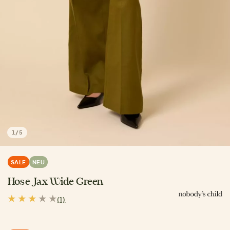
1
/
5
SALE
NEU
Hose Jax Wide Green
(1)