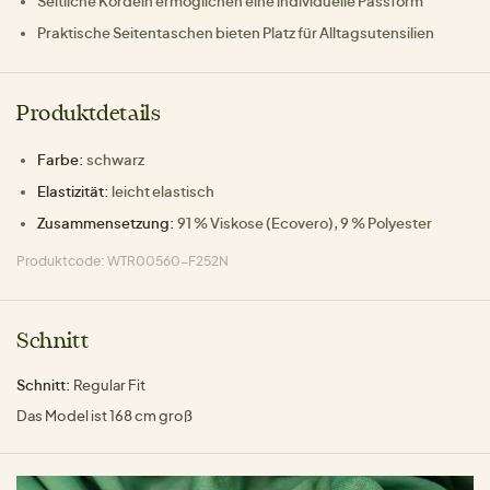
Seitliche Kordeln ermöglichen eine individuelle Passform
Praktische Seitentaschen bieten Platz für Alltagsutensilien
Produktdetails
Farbe:
schwarz
Elastizität:
leicht elastisch
Zusammensetzung:
91 % Viskose (Ecovero), 9 % Polyester
Produktcode: WTR00560-F252N
Schnitt
Schnitt:
Regular Fit
Das Model ist 168 cm groß