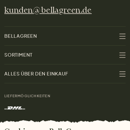
kunden@bellagreen.de
BELLAGREEN
Über uns
SORTIMENT
Nachhaltigkeit
Sale
ALLES ÜBER DEN EINKAUF
Materialien
Damen
Größenratgeber
Kontakt
LIEFERMÖGLICHKEITEN
Herren
Rücksendung der Ware
Marken
Wohnen
Versand und Zahlung
Das freundliche Magazin
Geschenke