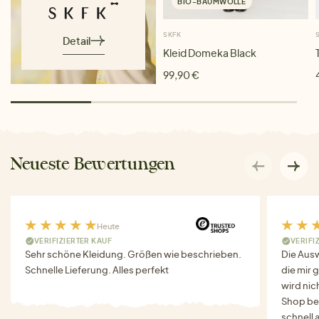
BIO-BAUMWOLLE
SKFK
Detail
Kleid Domeka Black
99,90 €
Neueste Bewertungen
Heute
VERIFIZIERTER KAUF
VERIFI
Sehr schöne Kleidung. Größen wie beschrieben.
Die Auswa
Schnelle Lieferung. Alles perfekt
die mir g
wird nich
Shop bes
schnell 