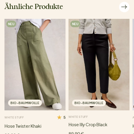
Ähnliche Produkte
NEU
NEU
BIO-BAUMWOLLE
BIO-BAUMWOLLE
5
WHITE STUFF
WHITE STUFF
Hose Illy Crop Black
Hose Twister Khaki
89,90 €