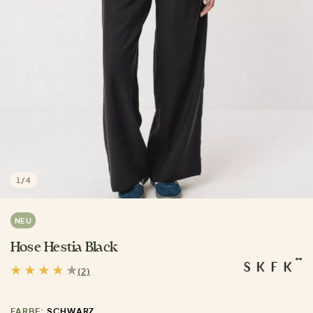
1
/
4
NEU
Hose Hestia Black
(2)
FARBE:
SCHWARZ