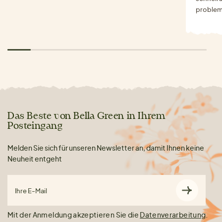
problem
Das Beste von Bella Green in Ihrem
Posteingang
Melden Sie sich für unseren Newsletter an, damit Ihnen keine
Neuheit entgeht
Ihre E-Mail
Mit der Anmeldung akzeptieren Sie die
Datenverarbeitung
.