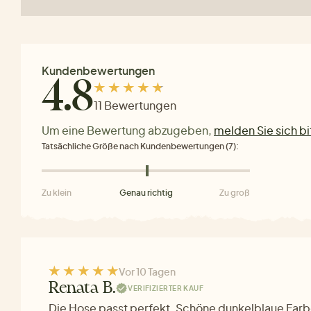
Kundenbewertungen
4.8
11 Bewertungen
Um eine Bewertung abzugeben,
melden Sie sich bi
Tatsächliche Größe nach Kundenbewertungen (7):
Zu klein
Genau richtig
Zu groß
Vor 10 Tagen
Renata B.
VERIFIZIERTER KAUF
Die Hose passt perfekt. Schöne dunkelblaue Farb