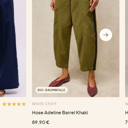
BIO-BAUMWOLLE
WHITE STUFF
W
Hose Adeline Barrel Khaki
H
89,90 €
7