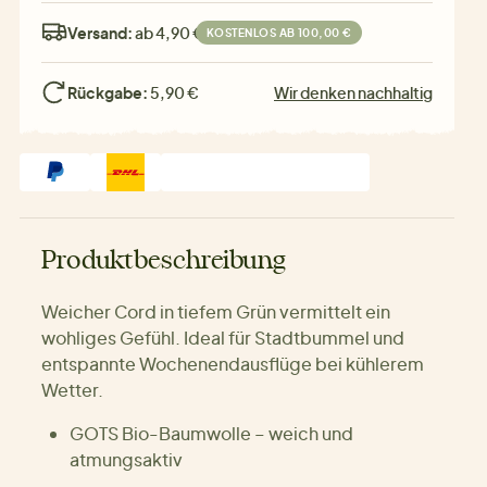
Versand:
ab 4,90 €
KOSTENLOS AB 100,00 €
Rückgabe:
5,90 €
Wir denken nachhaltig
Produktbeschreibung
Weicher Cord in tiefem Grün vermittelt ein
wohliges Gefühl. Ideal für Stadtbummel und
entspannte Wochenendausflüge bei kühlerem
Wetter.
GOTS Bio-Baumwolle – weich und
atmungsaktiv