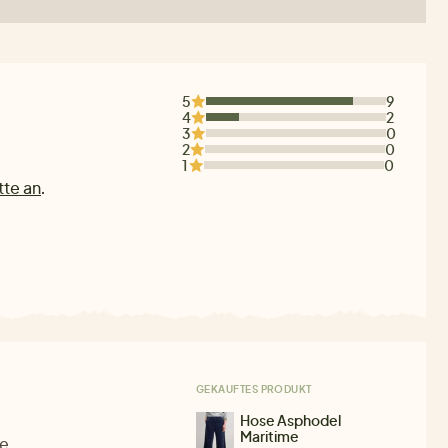
5
9
4
2
3
0
2
0
1
0
tte an
.
GEKAUFTES PRODUKT
Hose Asphodel
Maritime
e.