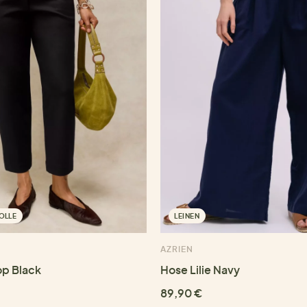
OLLE
LEINEN
AZRIEN
op Black
Hose Lilie Navy
89,90 €