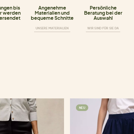
ungen bis
Angenehme
Persönliche
r werden
Materialien und
Beratung bei der
versendet
bequeme Schnitte
Auswahl
UNSERE MATERIALIEN
WIR SIND FÜR SIE DA
NEU