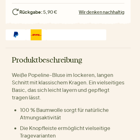
Rückgabe:
5,90 €
Wir denken nachhaltig
Produktbeschreibung
Weiße Popeline-Bluse im lockeren, langen
Schnitt mit klassischem Kragen. Ein vielseitiges
Basic, das sich leicht layern und gepflegt
tragen lässt.
100 % Baumwolle sorgt für natürliche
Atmungsaktivität
Die Knopfleiste ermöglicht vielseitige
Tragevarianten