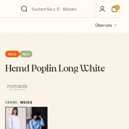
0
Über uns
Über uns
Über uns
Über uns
Über uns
SALE
NEU
Hemd Poplin Long White
FARBE:
WEISS