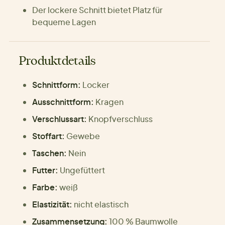
Der lockere Schnitt bietet Platz für
bequeme Lagen
Produktdetails
Schnittform:
Locker
Ausschnittform:
Kragen
Verschlussart:
Knopfverschluss
Stoffart:
Gewebe
Taschen:
Nein
Futter:
Ungefüttert
Farbe:
weiß
Elastizität:
nicht elastisch
Zusammensetzung:
100 % Baumwolle