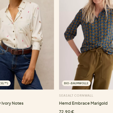
NCEL™)
BIO-BAUMWOLLE
SEASALT CORNWALL
 Ivory Notes
Hemd Embrace Marigold
72,90 €