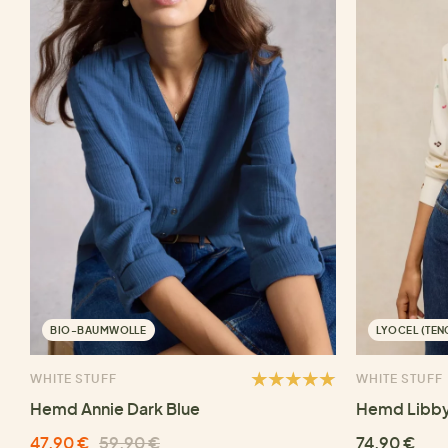
BIO-BAUMWOLLE
LYOCEL (TE
WHITE STUFF
WHITE STUFF
Hemd Annie Dark Blue
Hemd Libby
47,90 €
59,90 €
74,90 €