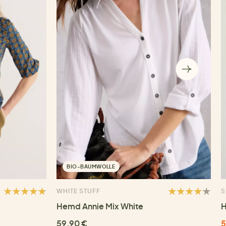
BIO-BAUMWOLLE
WHITE STUFF
S
Hemd Annie Mix White
H
59,90 €
5