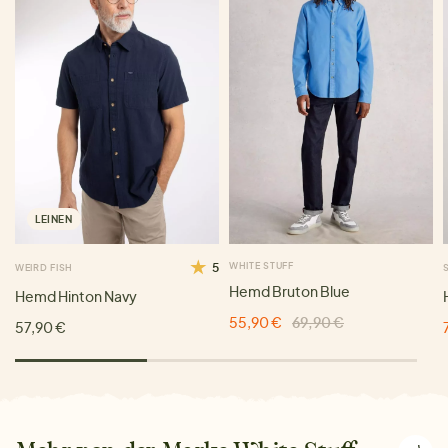
LEINEN
5
WHITE STUFF
WEIRD FISH
Hemd Bruton Blue
Hemd Hinton Navy
55,90 €
69,90 €
57,90 €