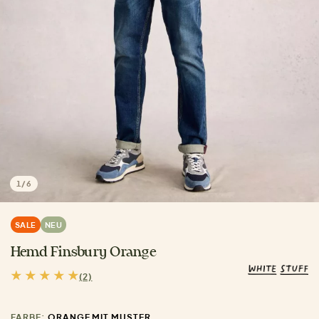
1
/
6
SALE
NEU
Hemd Finsbury Orange
(2)
FARBE:
ORANGE MIT MUSTER