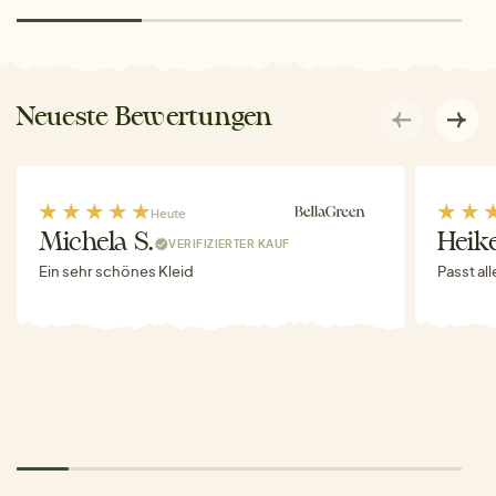
Neueste Bewertungen
Heute
Michela S.
Heike
VERIFIZIERTER KAUF
Ein sehr schönes Kleid
Passt al