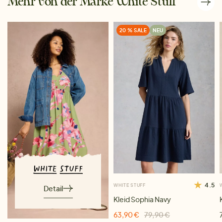
Mehr von der Marke White Stuff
20 % SALE
NEU
4.5
WHITE STUFF
Detail
Kleid Sophia Navy
63,90 €
79,90 €