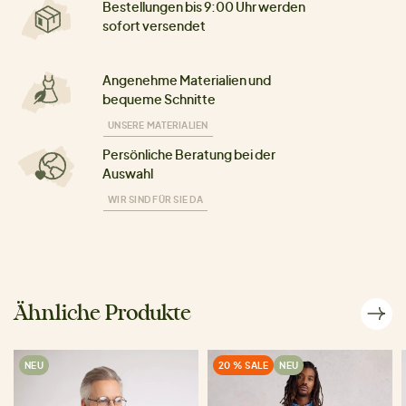
Bestellungen bis 9:00 Uhr werden
sofort versendet
Angenehme Materialien und
bequeme Schnitte
UNSERE MATERIALIEN
Persönliche Beratung bei der
Auswahl
WIR SIND FÜR SIE DA
Ähnliche Produkte
NEU
20 % SALE
NEU