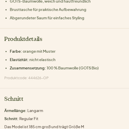
GOTS-Baumwolle, weich und hautfreundlich
Brusttasche für praktische Aufbewahrung
Abgerundeter Saum für einfaches Styling
Produktdetails
Farbe:
orange mit Muster
Elastizität:
nicht elastisch
Zusammensetzung:
100 % Baumwolle (GOTS Bio)
Produktcode: 444626-OP
Schnitt
Ärmellänge:
Langarm
Schnitt:
Regular Fit
Das Model ist 185 cm groß und trägt Größe M