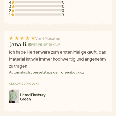
4
0
3
0
2
0
1
0
Vor 4 Monaten
Jana B.
VERIFIZIERTER KAUF
Ich habe Herrenware zum ersten Mal gekauft, das
Material ist wie immer hochwertig und angenehm
zu tragen.
Automatisch übersetzt aus dem greenbutik.cz
GEKAUFTES PRODUKT
Hemd Finsbury
Green