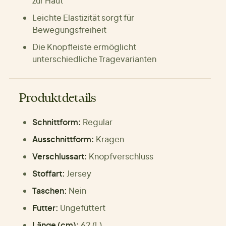
zur Haut
Leichte Elastizität sorgt für
Bewegungsfreiheit
Die Knopfleiste ermöglicht
unterschiedliche Tragevarianten
Produktdetails
Schnittform:
Regular
Ausschnittform:
Kragen
Verschlussart:
Knopfverschluss
Stoffart:
Jersey
Taschen:
Nein
Futter:
Ungefüttert
Länge (cm):
62 (L)