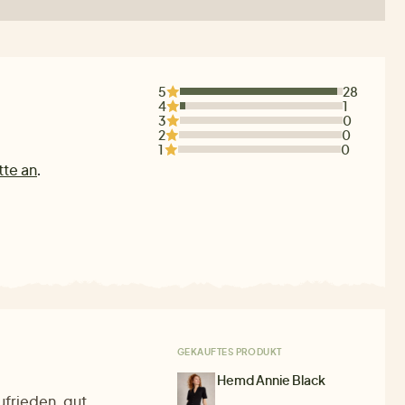
5
28
4
1
3
0
2
0
1
0
tte an
.
GEKAUFTES PRODUKT
Hemd Annie Black
ufrieden, gut