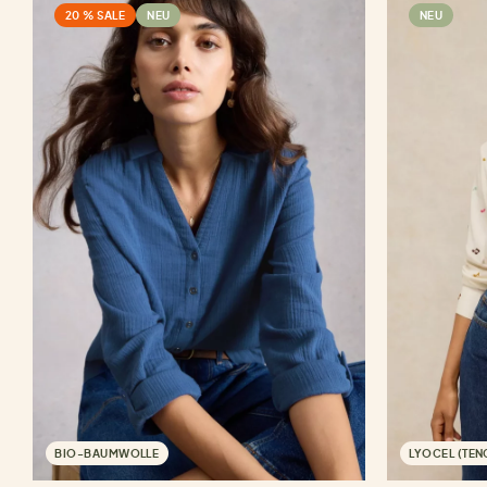
20 % SALE
NEU
NEU
BIO-BAUMWOLLE
LYOCEL (TE