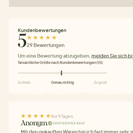
Kundenbewertungen
5
29 Bewertungen
Um eine Bewertung abzugeben,
melden Sie sich bi
Tatsächliche Größe nach Kundenbewertungen (15):
Zu klein
Genau richtig
Zu groß
Vor 9 Tagen
Anonym
VERIFIZIERTER KAUF
Mit den gekauften Waren bin ich fast immer sehr z