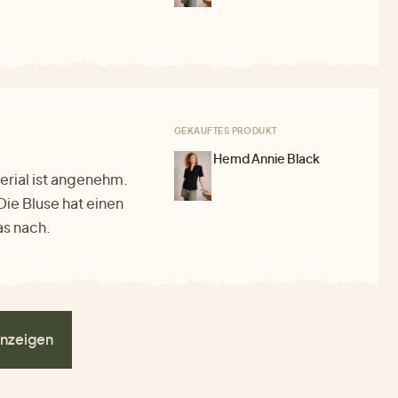
GEKAUFTES PRODUKT
Hemd Annie Black
terial ist angenehm.
 Die Bluse hat einen
as nach.
nzeigen