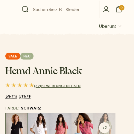
0
Über uns
Über uns
Über uns
Über uns
Über uns
SALE
NEU
Hemd Annie Black
(29)
BEWERTUNGEN LESEN
FARBE:
SCHWARZ
+2