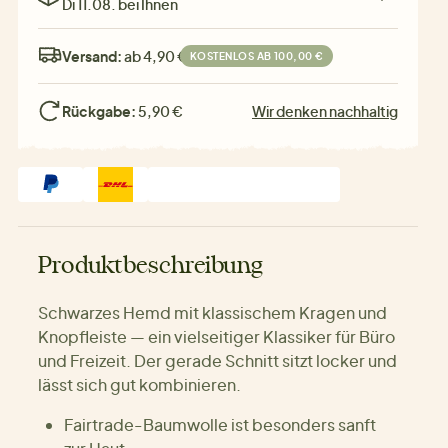
Di 11.08. bei Ihnen
Versand:
ab 4,90 €
KOSTENLOS AB 100,00 €
Rückgabe:
5,90 €
Wir denken nachhaltig
Produktbeschreibung
Schwarzes Hemd mit klassischem Kragen und
Knopfleiste — ein vielseitiger Klassiker für Büro
und Freizeit. Der gerade Schnitt sitzt locker und
lässt sich gut kombinieren.
Fairtrade-Baumwolle ist besonders sanft