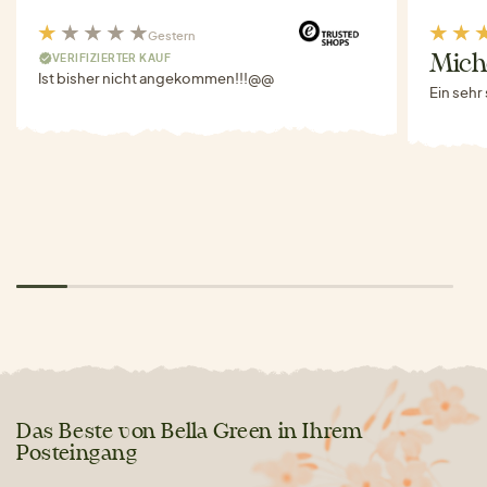
Gestern
VERIFIZIERTER KAUF
Miche
Ist bisher nicht angekommen!!!@@
Ein sehr
Das Beste von Bella Green in Ihrem
Posteingang