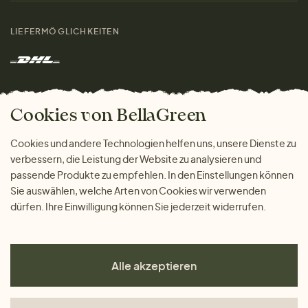
Damen
Größenratgeber
Kontakt
LIEFERMÖGLICHKEITEN
Herren
Rücksendung der Ware
Marken
Wohnen
Versand und Zahlung
Das freundliche Magazin
Geschenke
Cookies von BellaGreen
Warum bei uns einkaufen
ZAHLUNGSMÖGLICHKEITEN
Cookies und andere Technologien helfen uns, unsere Dienste zu
verbessern, die Leistung der Website zu analysieren und
passende Produkte zu empfehlen. In den Einstellungen können
Sie auswählen, welche Arten von Cookies wir verwenden
dürfen. Ihre Einwilligung können Sie jederzeit widerrufen.
Alle akzeptieren