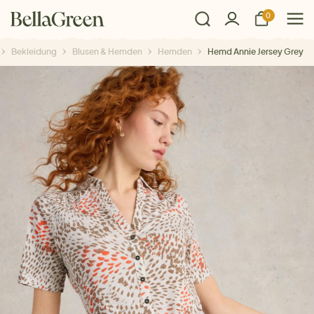
0
Bekleidung
Blusen & Hemden
Hemden
Hemd Annie Jersey Grey