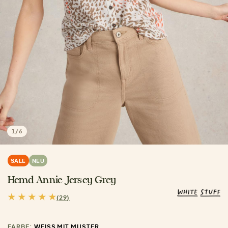
1
/
6
SALE
NEU
Hemd Annie Jersey Grey
(29)
FARBE:
WEISS MIT MUSTER