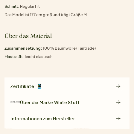
Schnitt:
Regular Fit
Das Model ist 177 cm groß und trägt Größe M
Über das Material
Zusammensetzung:
100 % Baumwolle (Fairtrade)
Elastizität:
leicht elastisch
Zertifikate
Über die Marke
White Stuff
Informationen zum Hersteller