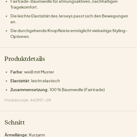
Fairtrade-Baumwolle für atmungsaktiven, nachhaltigen
Tragekomfort.
Die leichte Elastizität des Jerseys passt sich den Bewegungen
an.
Die durchgehende Knopfleiste ermöglicht vielseitige Styling-
Optionen.
Produktdetails
Farbe:
weiß mit Muster
Elastizität:
leicht elastisch
Zusammensetzung:
100 % Baumwolle (Fairtrade)
Produktcode: 442997-GR
Schnitt
Ärmellänge:
Kurzarm