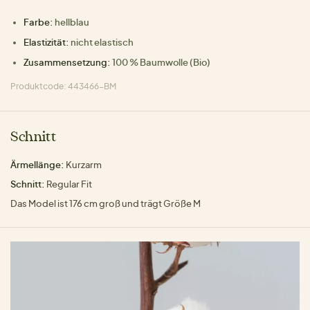
Farbe:
hellblau
Elastizität:
nicht elastisch
Zusammensetzung:
100 % Baumwolle (Bio)
Produktcode: 443466-BM
Schnitt
Ärmellänge:
Kurzarm
Schnitt:
Regular Fit
Das Model ist 176 cm groß und trägt Größe M