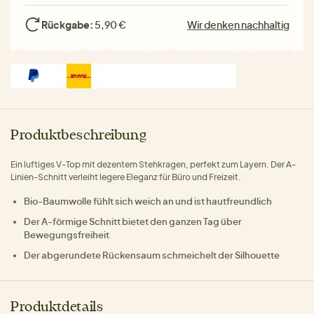
Rückgabe:
5,90 €
Wir denken nachhaltig
Produktbeschreibung
Ein luftiges V-Top mit dezentem Stehkragen, perfekt zum Layern. Der A-
Linien-Schnitt verleiht legere Eleganz für Büro und Freizeit.
Bio-Baumwolle fühlt sich weich an und ist hautfreundlich
Der A-förmige Schnitt bietet den ganzen Tag über
Bewegungsfreiheit
Der abgerundete Rückensaum schmeichelt der Silhouette
Produktdetails