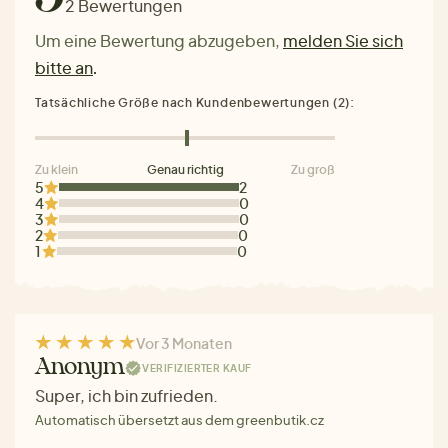
2 Bewertungen
Um eine Bewertung abzugeben,
melden Sie sich
bitte an
.
Tatsächliche Größe nach Kundenbewertungen (2):
Zu klein
Genau richtig
Zu groß
5
2
4
0
3
0
2
0
1
0
Vor 3 Monaten
Anonym
VERIFIZIERTER KAUF
Super, ich bin zufrieden.
Automatisch übersetzt aus dem greenbutik.cz