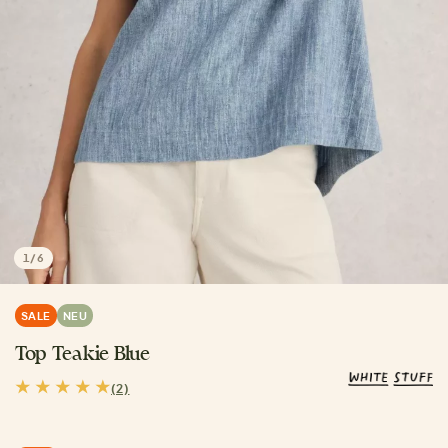
1
/
6
SALE
NEU
Top Teakie Blue
(2)