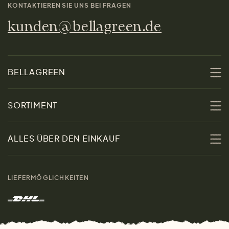
KONTAKTIEREN SIE UNS BEI FRAGEN
kunden@bellagreen.de
BELLAGREEN
Über uns
SORTIMENT
Nachhaltigkeit
Sale
ALLES ÜBER DEN EINKAUF
Materialien
Damen
Größenratgeber
Kontakt
LIEFERMÖGLICHKEITEN
Herren
Rücksendung der Ware
Marken
Wohnen
Versand und Zahlung
Das freundliche Magazin