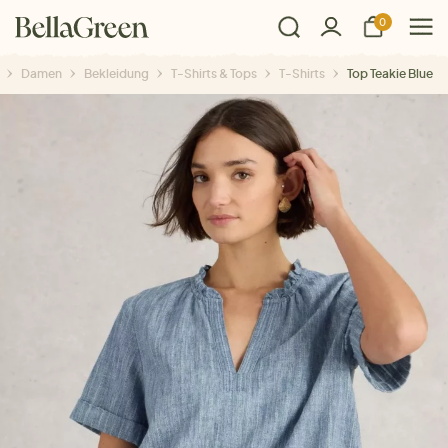
0
Damen
Bekleidung
T-Shirts & Tops
T-Shirts
Top Teakie Blue