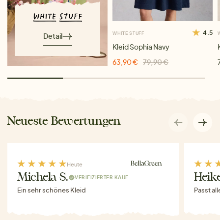
4.5
WHITE STUFF
Detail
Kleid Sophia Navy
63,90 €
79,90 €
Neueste Bewertungen
Heute
Michela S.
Heike
VERIFIZIERTER KAUF
Ein sehr schönes Kleid
Passt al