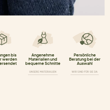
ungen bis
Angenehme
Persönliche
r werden
Materialien und
Beratung bei der
versendet
bequeme Schnitte
Auswahl
UNSERE MATERIALIEN
WIR SIND FÜR SIE DA