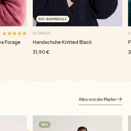
BIO-BAUMWOLLE
NOMADS
S
va Forage
Handschuhe Knitted Black
F
31,90 €
3
Alles von der Marke
NEU