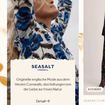
Originelle englische Mode aus dem
Herzen Cornwalls, durchdrungen von
der Liebe zur freien Natur.
ECOVERO
Detail
SEASALT CO