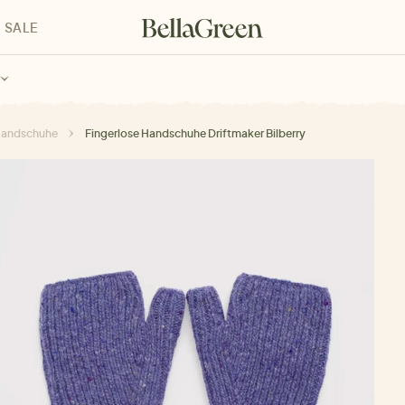
SALE
enke für Kinder
Geschenke für alle
Geschenkgutscheine
andschuhe
Fingerlose Handschuhe Driftmaker Bilberry