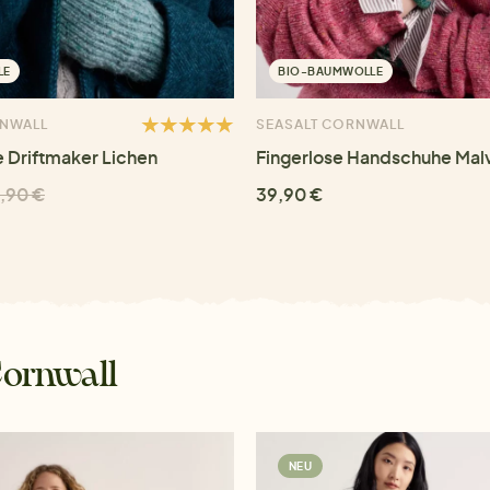
LE
BIO-BAUMWOLLE
RNWALL
SEASALT CORNWALL
 Driftmaker Lichen
Fingerlose Handschuhe Mal
,90 €
39,90 €
Cornwall
NEU