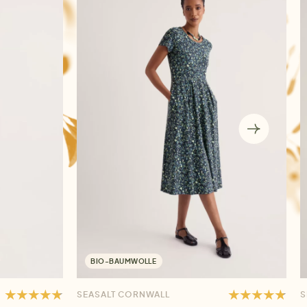
BIO-BAUMWOLLE
SEASALT CORNWALL
S