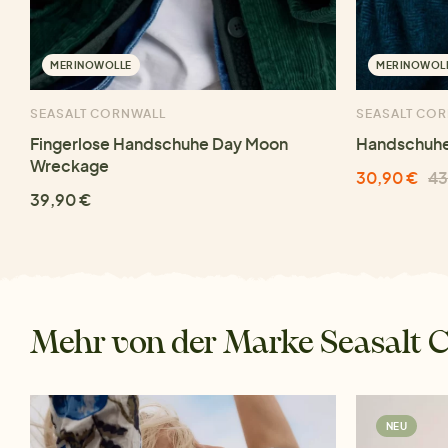
MERINOWOLLE
MERINOWOL
SEASALT CORNWALL
SEASALT CO
Fingerlose Handschuhe Day Moon
Handschuhe
Wreckage
30,90 €
43
39,90 €
Mehr von der Marke Seasalt 
NEU