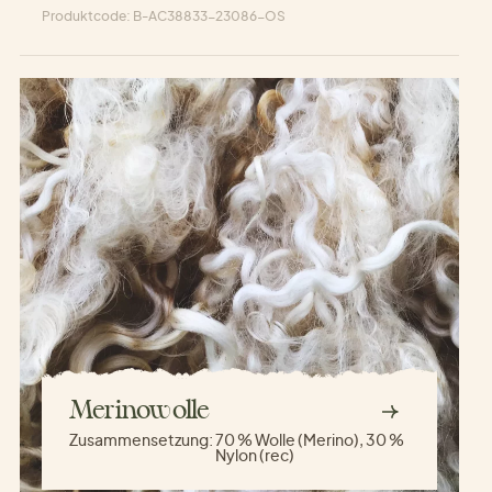
Produktcode: B-AC38833-23086-OS
Merinowolle
Zusammensetzung:
70 % Wolle (Merino), 30 %
Nylon (rec)