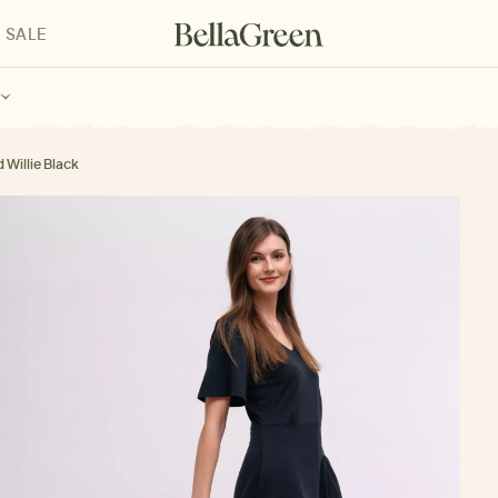
SALE
enke für Kinder
Geschenke für alle
Geschenkgutscheine
d Willie Black