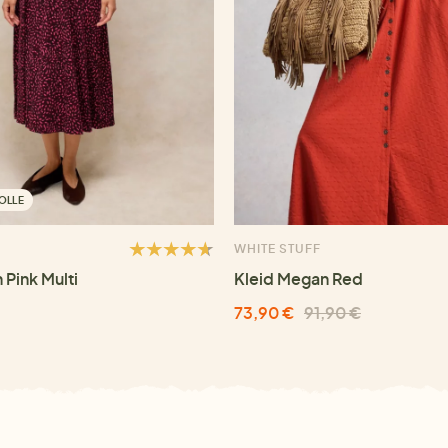
OLLE
WHITE STUFF
 Pink Multi
Kleid Megan Red
73,90 €
91,90 €