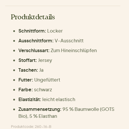
Produktdetails
Schnittform:
Locker
Ausschnittform:
V-Ausschnitt
Verschlussart:
Zum Hineinschlüpfen
Stoffart:
Jersey
Taschen:
Ja
Futter:
Ungefüttert
Farbe:
schwarz
Elastizität:
leicht elastisch
Zusammensetzung:
95 % Baumwolle (GOTS
Bio), 5 % Elasthan
Produktcode: 260-16-B