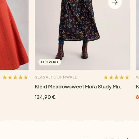
ECOVERO
SEASALT CORNWALL
W
Kleid Meadowsweet Flora Study Mix
K
124,90 €
8