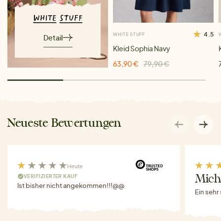
4.5
WHITE STUFF
Detail
Kleid Sophia Navy
63,90 €
79,90 €
Neueste Bewertungen
Heute
VERIFIZIERTER KAUF
Miche
Ist bisher nicht angekommen!!!@@
Ein sehr