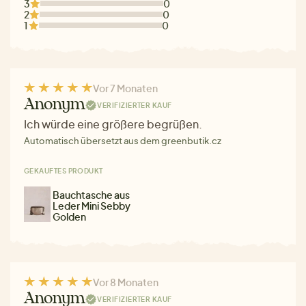
3
0
2
0
1
0
Vor 7 Monaten
Anonym
VERIFIZIERTER KAUF
Ich würde eine größere begrüßen.
Automatisch übersetzt aus dem greenbutik.cz
GEKAUFTES PRODUKT
Bauchtasche aus
Leder Mini Sebby
Golden
Vor 8 Monaten
Anonym
VERIFIZIERTER KAUF