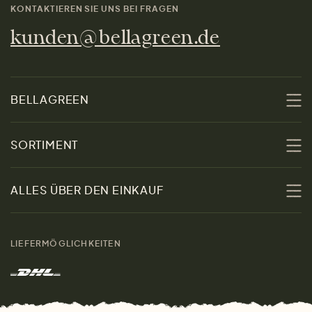
KONTAKTIEREN SIE UNS BEI FRAGEN
kunden@bellagreen.de
BELLAGREEN
Über uns
SORTIMENT
Nachhaltigkeit
Sale
ALLES ÜBER DEN EINKAUF
Materialien
Damen
Größenratgeber
Kontakt
LIEFERMÖGLICHKEITEN
Herren
Rücksendung der Ware
Marken
Wohnen
Versand und Zahlung
Das freundliche Magazin