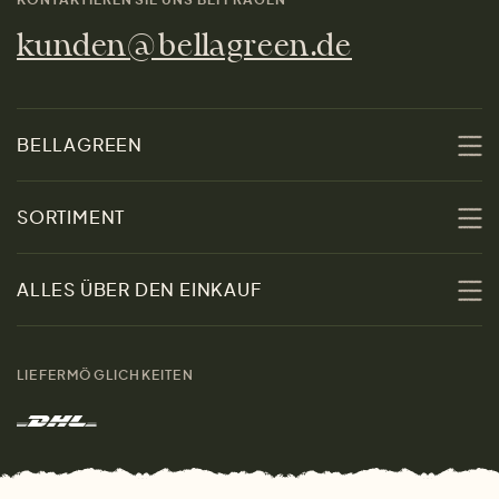
kunden@bellagreen.de
BELLAGREEN
Über uns
SORTIMENT
Nachhaltigkeit
Sale
ALLES ÜBER DEN EINKAUF
Materialien
Damen
Größenratgeber
Kontakt
LIEFERMÖGLICHKEITEN
Herren
Rücksendung der Ware
Marken
Wohnen
Versand und Zahlung
Das freundliche Magazin
Geschenke