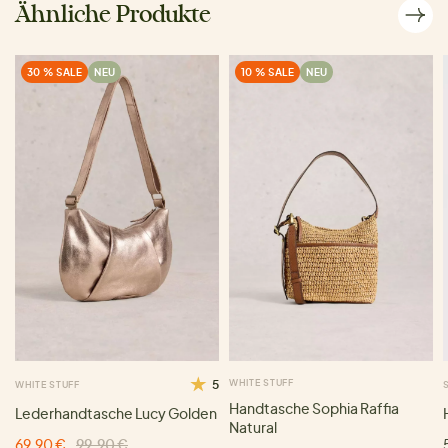
Ähnliche Produkte
30 % SALE
NEU
10 % SALE
NEU
5
WHITE STUFF
WHITE STUFF
Handtasche Sophia Raffia
Lederhandtasche Lucy Golden
Natural
69,90 €
99,90 €