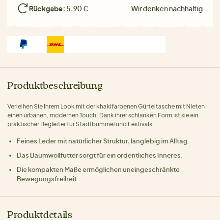
Rückgabe:
5,90 €
Wir denken nachhaltig
Produktbeschreibung
Verleihen Sie Ihrem Look mit der khakifarbenen Gürteltasche mit Nieten
einen urbanen, modernen Touch. Dank ihrer schlanken Form ist sie ein
praktischer Begleiter für Stadtbummel und Festivals.
Feines Leder mit natürlicher Struktur, langlebig im Alltag.
Das Baumwollfutter sorgt für ein ordentliches Inneres.
Die kompakten Maße ermöglichen uneingeschränkte
Bewegungsfreiheit.
Produktdetails