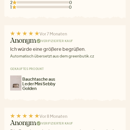
2
0
1
0
Vor 7 Monaten
Anonym
VERIFIZIERTER KAUF
Ich würde eine größere begrüßen.
Automatisch übersetzt aus dem greenbutik.cz
GEKAUFTES PRODUKT
Bauchtasche aus
Leder Mini Sebby
Golden
Vor 8 Monaten
Anonym
VERIFIZIERTER KAUF