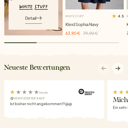
4.5
WHITE STUFF
Detail
Kleid Sophia Navy
63,90 €
79,90 €
Neueste Bewertungen
Heute
VERIFIZIERTER KAUF
Miche
Ist bisher nicht angekommen!!!@@
Ein sehr