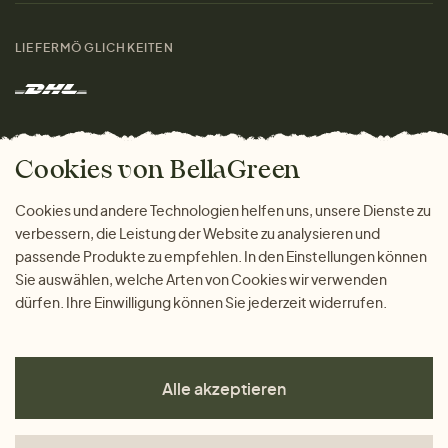
Damen
Größenratgeber
Kontakt
LIEFERMÖGLICHKEITEN
Herren
Rücksendung der Ware
Marken
Wohnen
Versand und Zahlung
Das freundliche Magazin
Geschenke
Cookies von BellaGreen
Warum bei uns einkaufen
ZAHLUNGSMÖGLICHKEITEN
Cookies und andere Technologien helfen uns, unsere Dienste zu
verbessern, die Leistung der Website zu analysieren und
passende Produkte zu empfehlen. In den Einstellungen können
Sie auswählen, welche Arten von Cookies wir verwenden
dürfen. Ihre Einwilligung können Sie jederzeit widerrufen.
Alle akzeptieren