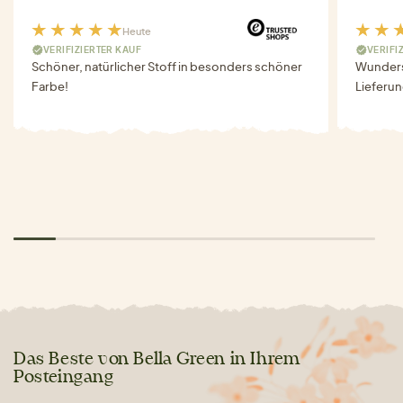
Heute
VERIFIZIERTER KAUF
VERIFI
Schöner, natürlicher Stoff in besonders schöner
Wunders
Farbe!
Lieferun
Das Beste von Bella Green in Ihrem
Posteingang