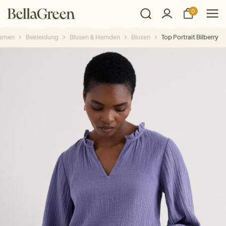
0
amen
Bekleidung
Blusen & Hemden
Blusen
Top Portrait Bilberry