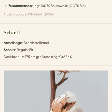
Zusammensetzung:
100 % Baumwolle (GOTS Bio)
Produktcode: B-WM36467-23086
Schnitt
Ärmellänge:
Dreiviertelärmel
Schnitt:
Regular Fit
Das Model ist 175 cm groß und trägt Größe S