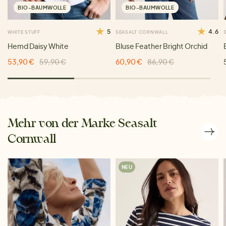
BIO-BAUMWOLLE
BIO-BAUMWOLLE
5
4.6
WHITE STUFF
SEASALT CORNWALL
Hemd Daisy White
Bluse Feather Bright Orchid
53,90 €
59,90 €
60,90 €
86,90 €
Mehr von der Marke Seasalt
Cornwall
NEU