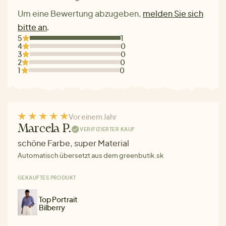
Um eine Bewertung abzugeben,
melden Sie sich
bitte an
.
5
1
4
0
3
0
2
0
1
0
Vor einem Jahr
Marcela P.
VERIFIZIERTER KAUF
schöne Farbe, super Material
Automatisch übersetzt aus dem greenbutik.sk
GEKAUFTES PRODUKT
Top Portrait
Bilberry