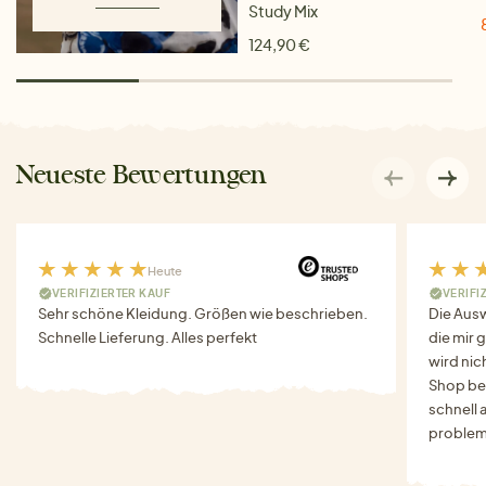
Study Mix
124,90 €
Neueste Bewertungen
Heute
VERIFIZIERTER KAUF
VERIFI
Sehr schöne Kleidung. Größen wie beschrieben.
Die Auswa
Schnelle Lieferung. Alles perfekt
die mir g
wird nich
Shop bes
schnell 
problem