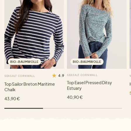
BIO-BAUMWOLLE
BIO-BAUMWOLLE
4.9
SEASALT CORNWALL
SEASALT CORNWALL
Top Easel Pressed Ditsy
Top Sailor Breton Maritime
Estuary
Chalk
40,90 €
43,90 €