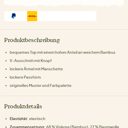
Produktbeschreibung
bequemes Top mit einem hohen Anteil an weichem Bambus
V-Ausschnitt mit Knopf
lockere Ärmel mit Manschette
lockere Passform
originelles Muster und Farbpalette
Produktdetails
Elastizität:
elastisch
Zusammensetzung:
68 % Viskose (Bambus), 27 % Baumwolle