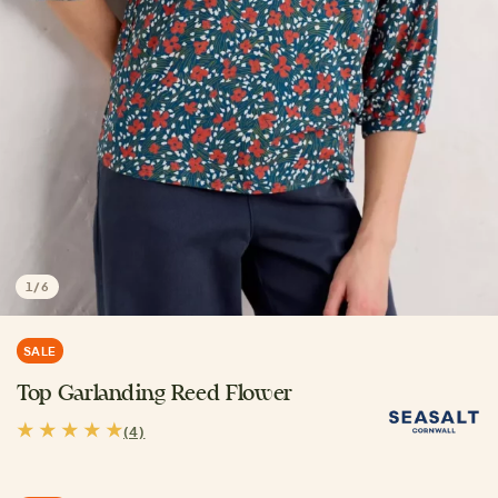
1
/
6
SALE
Top Garlanding Reed Flower
(4)