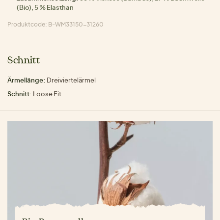
(Bio), 5 % Elasthan
Produktcode: B-WM33150-31260
Schnitt
Ärmellänge:
Dreiviertelärmel
Schnitt:
Loose Fit