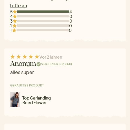
bitte an
.
5
4
4
0
3
0
2
0
1
0
Vor 2 Jahren
Anonym
VERIFIZIERTER KAUF
alles super
GEKAUFTES PRODUKT
Top Garlanding
Reed Flower