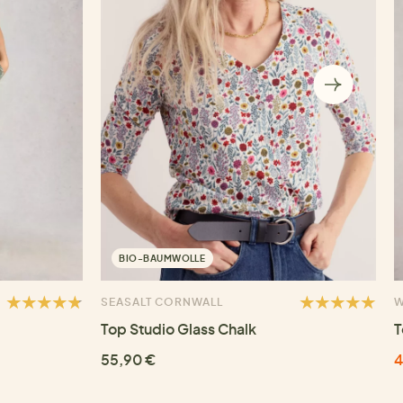
BIO-BAUMWOLLE
SEASALT CORNWALL
W
Top Studio Glass Chalk
T
55,90 €
4