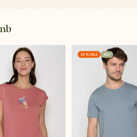
omb
20 % SALE
NEU