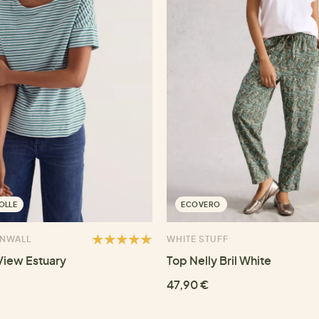
OLLE
ECOVERO
RNWALL
WHITE STUFF
View Estuary
Top Nelly Bril White
47,90 €