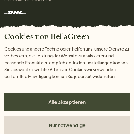
LIEFERMÖGLICHKEITEN
Herren
Rücksendung der Ware
Marken
Wohnen
Versand und Zahlung
Das freundliche Magazin
Geschenke
Cookies von BellaGreen
Warum bei uns einkaufen
ZAHLUNGSMÖGLICHKEITEN
Cookies und andere Technologien helfen uns, unsere Dienste zu
verbessern, die Leistung der Website zu analysieren und
passende Produkte zu empfehlen. In den Einstellungen können
Sie auswählen, welche Arten von Cookies wir verwenden
dürfen. Ihre Einwilligung können Sie jederzeit widerrufen.
Alle akzeptieren
Nur notwendige