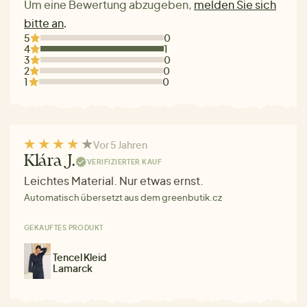
Um eine Bewertung abzugeben,
melden Sie sich
bitte an
.
5
0
4
1
3
0
2
0
1
0
Vor 5 Jahren
Klára J.
VERIFIZIERTER KAUF
Leichtes Material. Nur etwas ernst.
Automatisch übersetzt aus dem greenbutik.cz
GEKAUFTES PRODUKT
Tencel Kleid
Lamarck