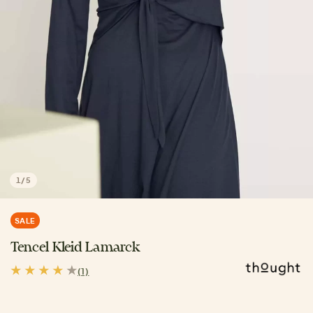
1
/
5
SALE
Tencel Kleid Lamarck
(1)