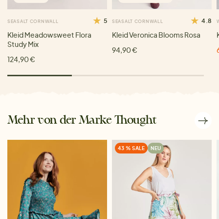
5
4.8
SEASALT CORNWALL
SEASALT CORNWALL
Kleid Meadowsweet Flora
Kleid Veronica Blooms Rosa
Study Mix
94,90 €
124,90 €
Mehr von der Marke Thought
43 % SALE
NEU