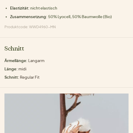
Elastizität:
nicht elastisch
Zusammensetzung:
50% Lyocell, 50% Baumwolle (Bio)
Produktcode: WWD4960-MN
Schnitt
Ärmellänge:
Langarm
Länge:
midi
Schnitt:
Regular Fit