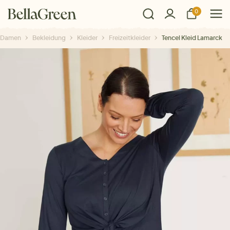
0
Damen
Bekleidung
Kleider
Freizeitkleider
Tencel Kleid Lamarck