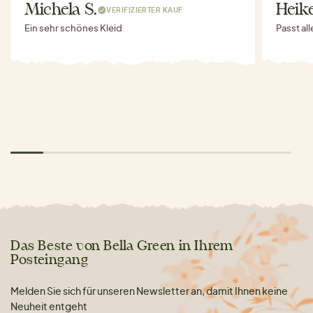
Michela S.
Heike
VERIFIZIERTER KAUF
Ein sehr schönes Kleid
Passt al
Das Beste von Bella Green in Ihrem
Posteingang
Melden Sie sich für unseren Newsletter an, damit Ihnen keine
Neuheit entgeht