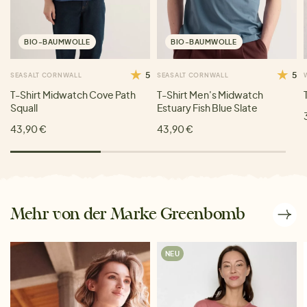
BIO-BAUMWOLLE
BIO-BAUMWOLLE
5
5
SEASALT CORNWALL
SEASALT CORNWALL
T-Shirt Midwatch Cove Path
T-Shirt Men's Midwatch
Squall
Estuary Fish Blue Slate
43,90 €
43,90 €
Mehr von der Marke Greenbomb
NEU