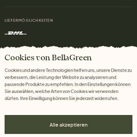
Materialien
Damen
Größenratgeber
Kontakt
LIEFERMÖGLICHKEITEN
Herren
Rücksendung der Ware
Marken
Wohnen
Versand und Zahlung
Das freundliche Magazin
Geschenke
Cookies von BellaGreen
Warum bei uns einkaufen
ZAHLUNGSMÖGLICHKEITEN
Cookies und andere Technologien helfen uns, unsere Dienste zu
verbessern, die Leistung der Website zu analysieren und
passende Produkte zu empfehlen. In den Einstellungen können
Sie auswählen, welche Arten von Cookies wir verwenden
dürfen. Ihre Einwilligung können Sie jederzeit widerrufen.
Alle akzeptieren