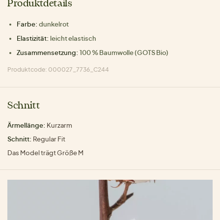
Produktdetails
Farbe:
dunkelrot
Elastizität:
leicht elastisch
Zusammensetzung:
100 % Baumwolle (GOTS Bio)
Produktcode: 000027_7736_C244
Schnitt
Ärmellänge:
Kurzarm
Schnitt:
Regular Fit
Das Model trägt Größe M