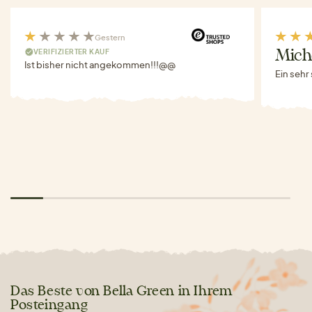
Gestern
VERIFIZIERTER KAUF
Miche
Ist bisher nicht angekommen!!!@@
Ein sehr
Das Beste von Bella Green in Ihrem
Posteingang