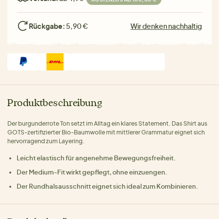
Rückgabe:
5,90 €
Wir denken nachhaltig
Produktbeschreibung
Der burgunderrote Ton setzt im Alltag ein klares Statement. Das Shirt aus
GOTS-zertifizierter Bio-Baumwolle mit mittlerer Grammatur eignet sich
hervorragend zum Layering.
Leicht elastisch für angenehme Bewegungsfreiheit.
Der Medium-Fit wirkt gepflegt, ohne einzuengen.
Der Rundhalsausschnitt eignet sich ideal zum Kombinieren.