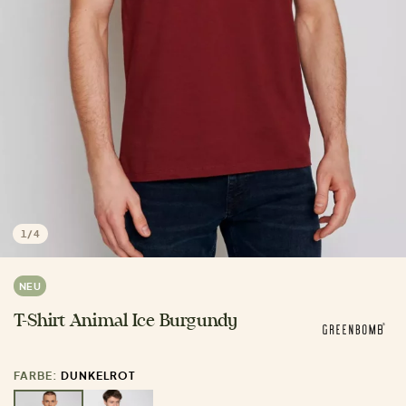
1
/
4
NEU
T-Shirt Animal Ice Burgundy
FARBE:
DUNKELROT