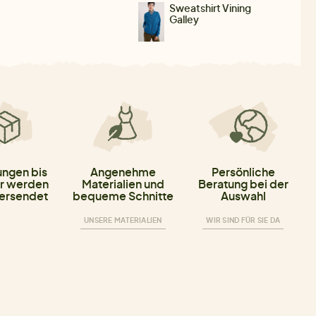
Sweatshirt Vining
Galley
ungen bis
Angenehme
Persönliche
r werden
Materialien und
Beratung bei der
versendet
bequeme Schnitte
Auswahl
UNSERE MATERIALIEN
WIR SIND FÜR SIE DA