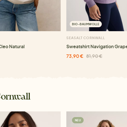
BIO-BAUMWOLLE
SEASALT CORNWALL
Cleo Natural
Sweatshirt Navigation Grap
73,90 €
81,90 €
Cornwall
NEU