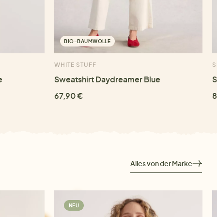
BIO-BAUMWOLLE
WHITE STUFF
S
e
Sweatshirt Daydreamer Blue
S
67,90 €
8
Alles von der Marke
NEU