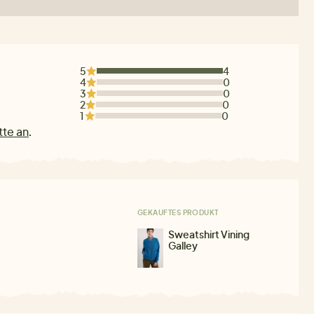
5
4
4
0
3
0
2
0
1
0
tte an
.
GEKAUFTES PRODUKT
Sweatshirt Vining
Galley