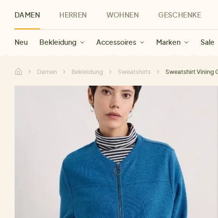
DAMEN
HERREN
WOHNEN
GESCHENKE
Neu
Herren Neu
Kategorien
Geschenke für Frauen
Sale Damen
Bekleidung
Bekleidung
Marken
Sale Herren
Accessoires
Geschenke für Männer
Sale
Marken
Marken
Sale
Gesch
Sale
Damen
Bekleidung
Sweatshirts
Sweatshirt Vining 