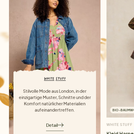
Stilvolle Mode aus London, in der
einzigartige Muster, Schnitte und der
Komfort natürlicher Materialien
aufeinandertreffen.
BIO-BAUMW
Detail
WHITE STUFF
Kleid Harpe