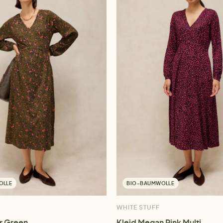
OLLE
BIO-BAUMWOLLE
WHITE STUFF
r Green
Kleid Megan Pink Multi