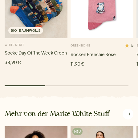
BIO-BAUMWOLLE
WHITE STUFF
5
GREENBOMB
Socke Day Of The Week Green
Socken Frenchie Rose
38,90 €
11,90 €
Mehr von der Marke White Stuff
NEU