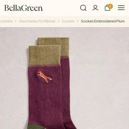
0
schenke
Geschenke für Männer
Socken
Socken Embroidered Plum