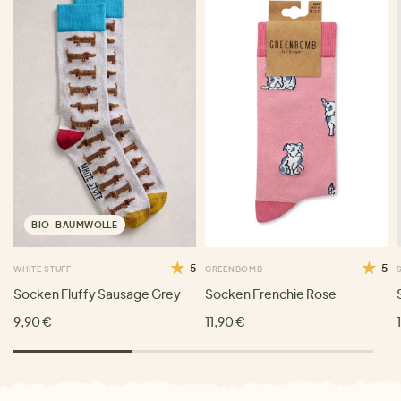
BIO-BAUMWOLLE
5
5
WHITE STUFF
GREENBOMB
Socken Fluffy Sausage Grey
Socken Frenchie Rose
9,90 €
11,90 €