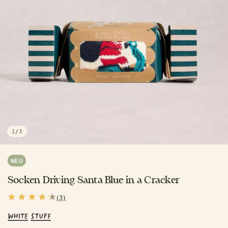
1
/
3
NEU
Socken Driving Santa Blue in a Cracker
(3)