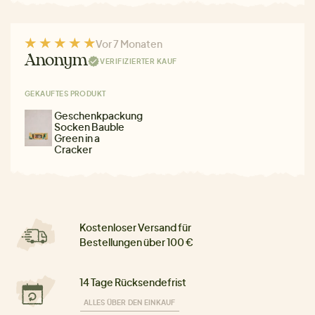
Vor 7 Monaten
Anonym
VERIFIZIERTER KAUF
GEKAUFTES PRODUKT
Geschenkpackung
Socken Bauble
Green in a
Cracker
Kostenloser Versand für
Bestellungen über 100 €
14 Tage Rücksendefrist
ALLES ÜBER DEN EINKAUF