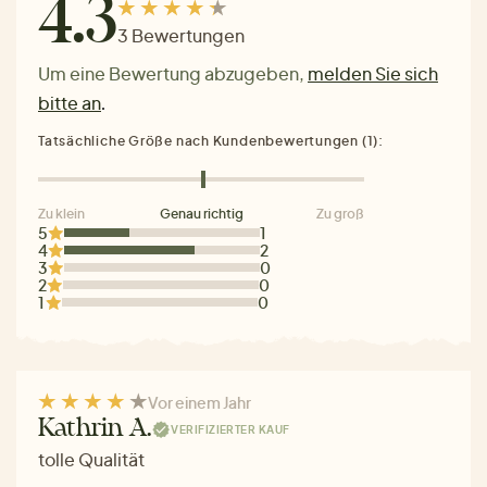
4.3
3 Bewertungen
Um eine Bewertung abzugeben,
melden Sie sich
bitte an
.
Tatsächliche Größe nach Kundenbewertungen (1):
Zu klein
Genau richtig
Zu groß
5
1
4
2
3
0
2
0
1
0
Vor einem Jahr
Kathrin A.
VERIFIZIERTER KAUF
tolle Qualität