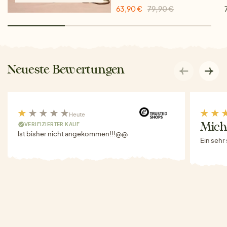
63,90 €
79,90 €
Neueste Bewertungen
Heute
VERIFIZIERTER KAUF
Miche
Ist bisher nicht angekommen!!!@@
Ein sehr