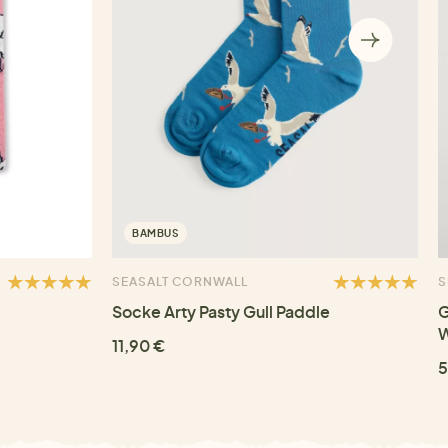
BAMBUS
SEASALT CORNWALL
S
Socke Arty Pasty Gull Paddle
G
W
11,90 €
5