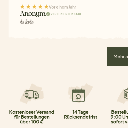
Vor einem Jahr
Anonym
VERIFIZIERTER KAUF
👍👍👍
Mehr a
Kostenloser Versand
14 Tage
Bestell
für Bestellungen
Rücksendefrist
9:00 Uh
über 100 €
sofort 