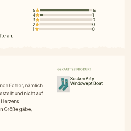
5
16
4
1
3
0
2
0
1
0
tte an
.
GEKAUFTES PRODUKT
Socken Arty
Windswept Boat
inen Fehler, nämlich
estellt und nicht auf
n Herzens
ren Größe gäbe,