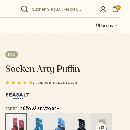
0
Über uns
Über uns
Über uns
Über uns
Über uns
NEU
Socken Arty Puffin
(17)
BEWERTUNGEN LESEN
FARBE:
RŮŽOVÁ SE VZOREM
+13