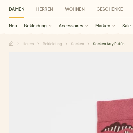
DAMEN
HERREN
WOHNEN
GESCHENKE
Neu
Herren Neu
Kategorien
Geschenke für Frauen
Sale Damen
Bekleidung
Bekleidung
Marken
Sale Herren
Accessoires
Geschenke für Männer
Sale
Marken
Marken
Sale
Gesch
Sale
Herren
Bekleidung
Socken
Socken Arty Puffin