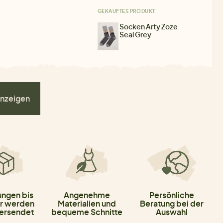
GEKAUFTES PRODUKT
Socken Arty Zoze
Seal Grey
nzeigen
ungen bis
Angenehme
Persönliche
r werden
Materialien und
Beratung bei der
versendet
bequeme Schnitte
Auswahl