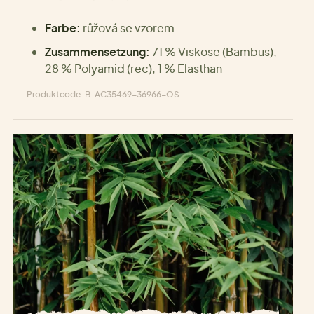
Farbe:
růžová se vzorem
Zusammensetzung:
71 % Viskose (Bambus),
28 % Polyamid (rec), 1 % Elasthan
Produktcode: B-AC35469-36966-OS