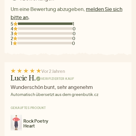
Um eine Bewertung abzugeben,
melden Sie sich
bitte an
.
5
1
4
0
3
0
2
0
1
0
Vor 2 Jahren
Lucie H.
VERIFIZIERTER KAUF
Wunderschön bunt, sehr angenehm
Automatisch übersetzt aus dem greenbutik.cz
GEKAUFTES PRODUKT
Rock Poetry
Heart