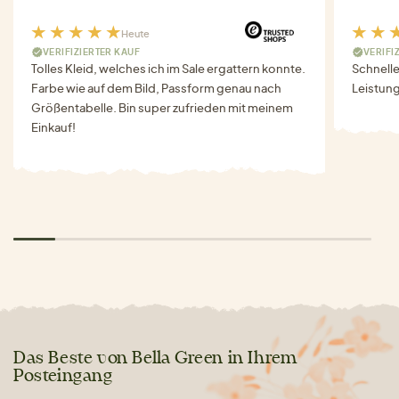
Heute
VERIFIZIERTER KAUF
VERIFI
Tolles Kleid, welches ich im Sale ergattern konnte.
Schnell
Farbe wie auf dem Bild, Passform genau nach
Leistung
Größentabelle. Bin super zufrieden mit meinem
Einkauf!
Das Beste von Bella Green in Ihrem
Posteingang