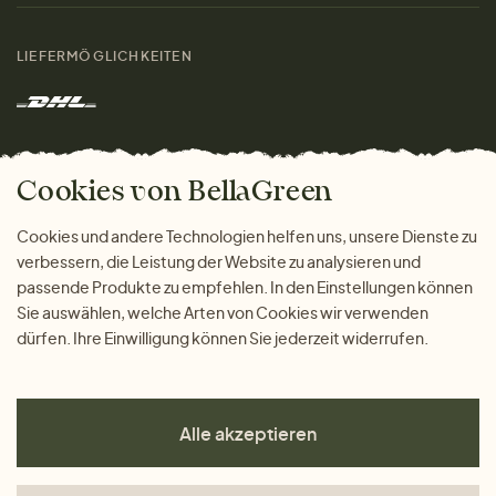
Damen
Größenratgeber
Kontakt
LIEFERMÖGLICHKEITEN
Herren
Rücksendung der Ware
Marken
Wohnen
Versand und Zahlung
Das freundliche Magazin
Geschenke
Cookies von BellaGreen
Warum bei uns einkaufen
ZAHLUNGSMÖGLICHKEITEN
Cookies und andere Technologien helfen uns, unsere Dienste zu
verbessern, die Leistung der Website zu analysieren und
passende Produkte zu empfehlen. In den Einstellungen können
Sie auswählen, welche Arten von Cookies wir verwenden
dürfen. Ihre Einwilligung können Sie jederzeit widerrufen.
Alle akzeptieren