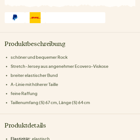
Produktbeschreibung
schöner und bequemer Rock
Stretch-Jersey aus angenehmer Ecovero-Viskose
breiter elastischer Bund
A-Linie mit höherer Taille
feine Raffung
Taillenumfang (S) 67 cm, Länge (S) 64 cm
Produktdetails
Elastizität:
elastisch