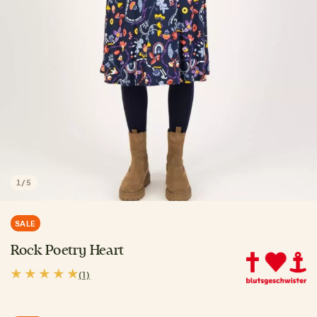
1
/
5
SALE
Rock Poetry Heart
(1)