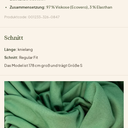
Zusammensetzung:
97 % Viskose (Ecovero), 3 % Elasthan
Produktcode: 001233-326-0847
Schnitt
Länge:
knielang
Schnitt:
Regular Fit
Das Model ist 178 cm groß und trägt Größe S