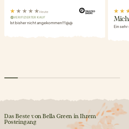
Heute
VERIFIZIERTER KAUF
Miche
Ist bisher nicht angekommen!!!@@
Ein sehr
Das Beste von Bella Green in Ihrem
Posteingang