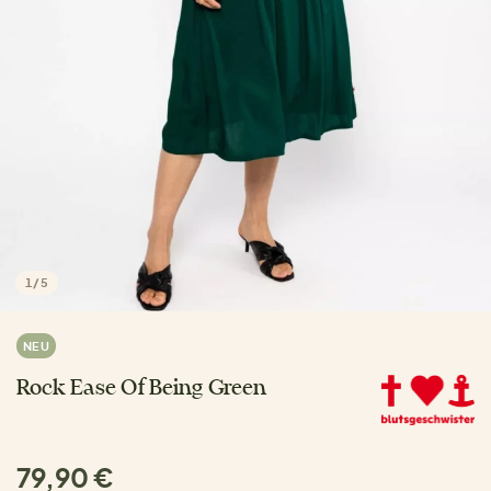
1
/
5
NEU
Rock Ease Of Being Green
79,90 €