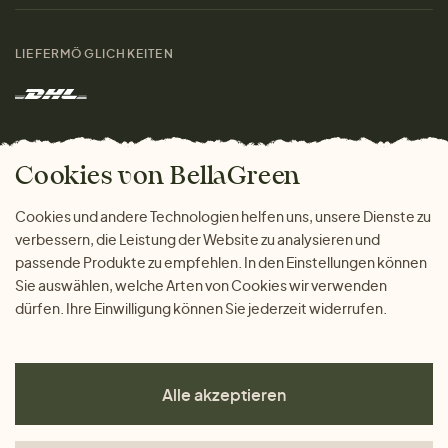
Damen
Größenratgeber
Kontakt
LIEFERMÖGLICHKEITEN
Herren
Rücksendung der Ware
Marken
Wohnen
Versand und Zahlung
Das freundliche Magazin
Geschenke
Cookies von BellaGreen
Warum bei uns einkaufen
ZAHLUNGSMÖGLICHKEITEN
Cookies und andere Technologien helfen uns, unsere Dienste zu
verbessern, die Leistung der Website zu analysieren und
passende Produkte zu empfehlen. In den Einstellungen können
Sie auswählen, welche Arten von Cookies wir verwenden
dürfen. Ihre Einwilligung können Sie jederzeit widerrufen.
Alle akzeptieren