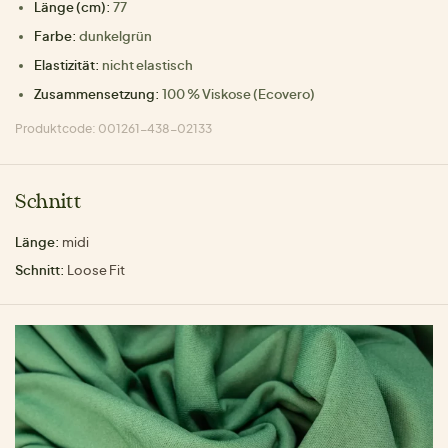
Länge (cm):
77
Farbe:
dunkelgrün
Elastizität:
nicht elastisch
Zusammensetzung:
100 % Viskose (Ecovero)
Produktcode: 001261-438-02133
Schnitt
Länge:
midi
Schnitt:
Loose Fit