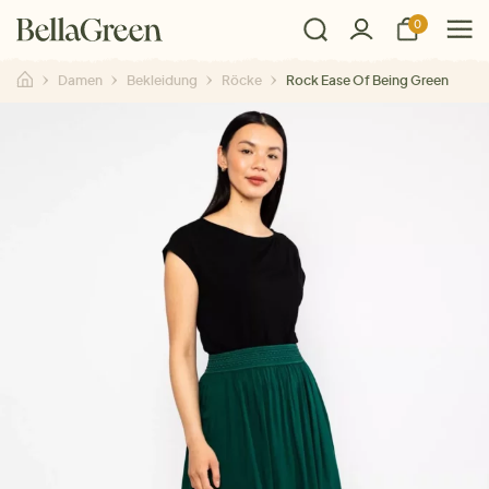
0
Damen
Bekleidung
Röcke
Rock Ease Of Being Green