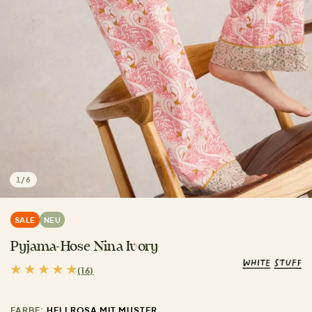
1
/
6
SALE
NEU
Pyjama-Hose Nina Ivory
(16)
FARBE:
HELLROSA MIT MUSTER