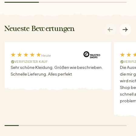
Neueste Bewertungen
Heute
VERIFIZIERTER KAUF
VERIFI
Sehr schöne Kleidung. Größen wie beschrieben.
Die Auswa
Schnelle Lieferung. Alles perfekt
die mir g
wird nich
Shop bes
schnell 
problem