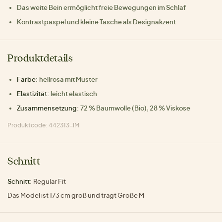
Das weite Bein ermöglicht freie Bewegungen im Schlaf
Kontrastpaspel und kleine Tasche als Designakzent
Produktdetails
Farbe:
hellrosa mit Muster
Elastizität:
leicht elastisch
Zusammensetzung:
72 % Baumwolle (Bio), 28 % Viskose
Produktcode: 442313-IM
Schnitt
Schnitt:
Regular Fit
Das Model ist 173 cm groß und trägt Größe M